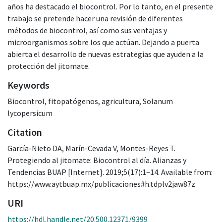
años ha destacado el biocontrol. Por lo tanto, en el presente
trabajo se pretende hacer una revisión de diferentes
métodos de biocontrol, así como sus ventajas y
microorganismos sobre los que actúan. Dejando a puerta
abierta el desarrollo de nuevas estrategias que ayuden a la
protección del jitomate.
Keywords
Biocontrol
,
fitopatógenos
,
agricultura
,
Solanum
lycopersicum
Citation
García-Nieto DA, Marín-Cevada V, Montes-Reyes T.
Protegiendo al jitomate: Biocontrol al día. Alianzas y
Tendencias BUAP [Internet]. 2019;5(17):1–14. Available from:
https://www.aytbuap.mx/publicaciones#h.tdplv2jaw87z
URI
https://hdl.handle.net/20.500.12371/9399