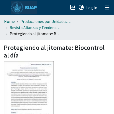
(current)
Log In
menu.section.about_menu
Home
Producciones por Unidades Académicas
Revista Alianzas y Tendencias BUAP (AyTBUAP)
Protegiendo al jitomate: Biocontrol al día
All of DSpace
Protegiendo al jitomate: Biocontrol
al día