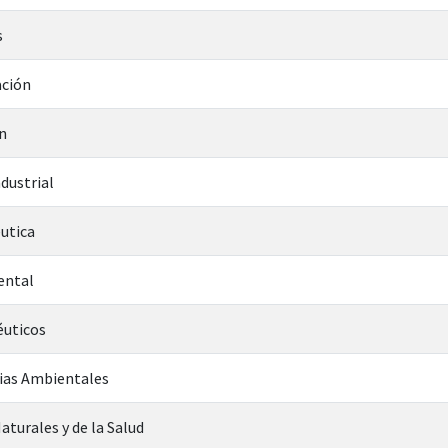
s
ción
n
dustrial
utica
ental
éuticos
cias Ambientales
aturales y de la Salud