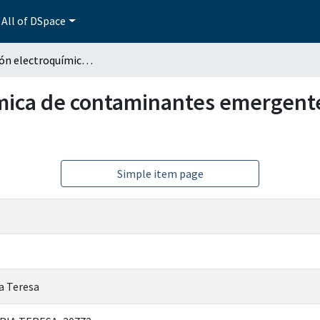
All of DSpace
Degradación electroquímica de contaminantes emergentes de un efluente de la industria farmacéutica
ica de contaminantes emergentes
Simple item page
a Teresa