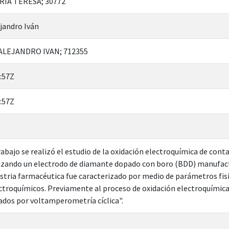
RIA TERESA; 30772
jandro Iván
ALEJANDRO IVAN; 712355
:57Z
:57Z
rabajo se realizó el estudio de la oxidación electroquímica de cont
lizando un electrodo de diamante dopado con boro (BDD) manufact
dustria farmacéutica fue caracterizado por medio de parámetros fi
troquímicos. Previamente al proceso de oxidación electroquímica 
ados por voltamperometría cíclica".