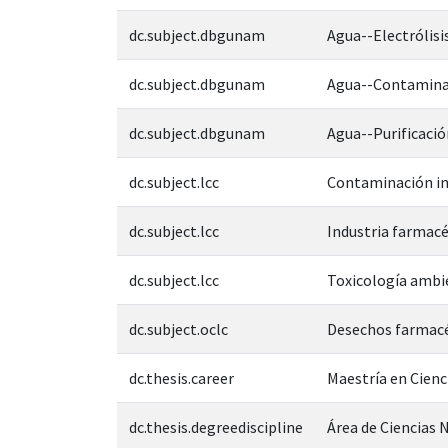
dc.subject.dbgunam
Agua--Electrólisi
dc.subject.dbgunam
Agua--Contamina
dc.subject.dbgunam
Agua--Purificació
dc.subject.lcc
Contaminación in
dc.subject.lcc
Industria farmacé
dc.subject.lcc
Toxicología ambi
dc.subject.oclc
Desechos farmac
dc.thesis.career
Maestría en Cien
dc.thesis.degreediscipline
Área de Ciencias N