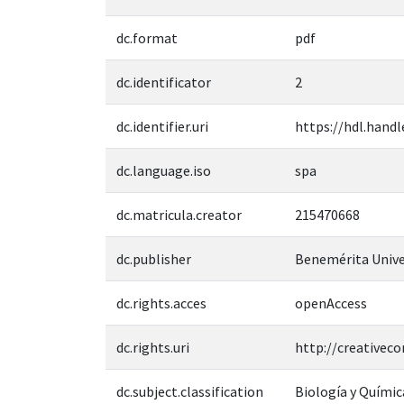
dc.format
pdf
dc.identificator
2
dc.identifier.uri
https://hdl.handl
dc.language.iso
spa
dc.matricula.creator
215470668
dc.publisher
Benemérita Unive
dc.rights.acces
openAccess
dc.rights.uri
http://creativec
dc.subject.classification
Biología y Químic