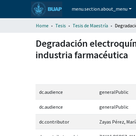
menu.section.about_menu
Home
Tesis
Tesis de Maestría
Degradación electroquím
industria farmacéutica
dc.audience
generalPublic
dc.audience
generalPublic
dc.contributor
Zayas Pérez, Marí