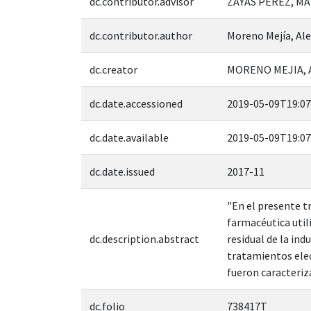
dc.contributor.advisor
ZAYAS PEREZ, MA
dc.contributor.author
Moreno Mejía, Ale
dc.creator
MORENO MEJIA, 
dc.date.accessioned
2019-05-09T19:07
dc.date.available
2019-05-09T19:07
dc.date.issued
2017-11
"En el presente t
farmacéutica uti
dc.description.abstract
residual de la in
tratamientos elec
fueron caracteriz
dc.folio
738417T