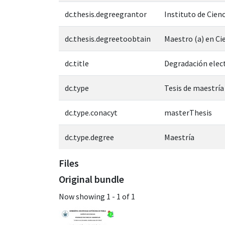
dc.thesis.degreegrantor
Instituto de Cienc
dc.thesis.degreetoobtain
Maestro (a) en Ci
dc.title
Degradación elec
dc.type
Tesis de maestría
dc.type.conacyt
masterThesis
dc.type.degree
Maestría
Files
Original bundle
Now showing
1 - 1 of 1