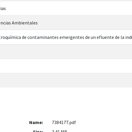
ias
encias Ambientales
troquímica de contaminantes emergentes de un efluente de la ind
Name:
738417T.pdf
Size:
3.41 MB