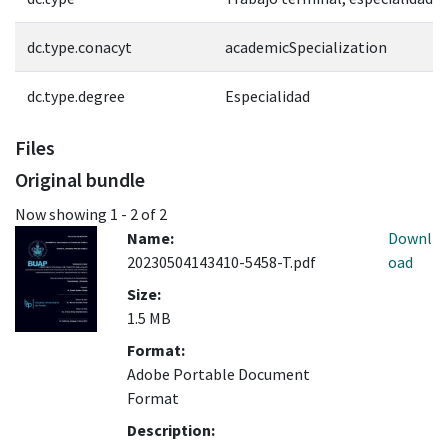
dc.type.conacyt
academicSpecialization
dc.type.degree
Especialidad
Files
Original bundle
Now showing
1 - 2 of 2
Name:
Downl
20230504143410-5458-T.pdf
oad
Size:
1.5 MB
Format:
Adobe Portable Document
Format
Description: