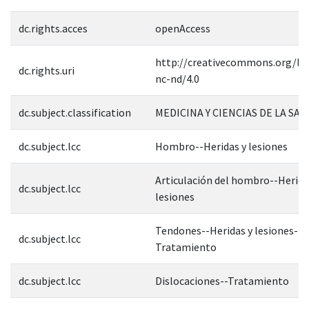
dc.rights.acces
openAccess
http://creativecommons.org/lic
dc.rights.uri
nc-nd/4.0
dc.subject.classification
MEDICINA Y CIENCIAS DE LA SAL
dc.subject.lcc
Hombro--Heridas y lesiones
Articulación del hombro--Herida
dc.subject.lcc
lesiones
Tendones--Heridas y lesiones--
dc.subject.lcc
Tratamiento
dc.subject.lcc
Dislocaciones--Tratamiento