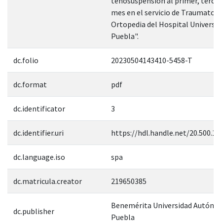
tenosuspensión al primer, tercer
mes en el servicio de Traumatolo
Ortopedia del Hospital Universit
Puebla".
dc.folio
20230504143410-5458-T
dc.format
pdf
dc.identificator
3
dc.identifier.uri
https://hdl.handle.net/20.500.1
dc.language.iso
spa
dc.matricula.creator
219650385
Benemérita Universidad Autóno
dc.publisher
Puebla