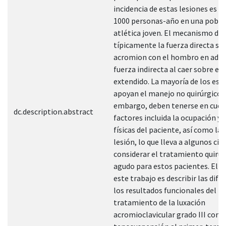
incidencia de estas lesiones es de
1000 personas-año en una pobla
atlética joven. El mecanismo de 
típicamente la fuerza directa so
acromion con el hombro en aduc
fuerza indirecta al caer sobre el
extendido. La mayoría de los est
apoyan el manejo no quirúrgico, 
embargo, deben tenerse en cuen
dc.description.abstract
factores incluida la ocupación y 
físicas del paciente, así como la 
lesión, lo que lleva a algunos cir
considerar el tratamiento quirúr
agudo para estos pacientes. El o
este trabajo es describir las dife
los resultados funcionales del
tratamiento de la luxación
acromioclavicular grado III con 