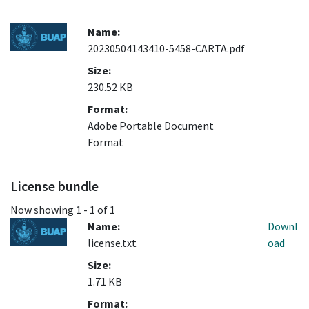
Name:
20230504143410-5458-CARTA.pdf
Size:
230.52 KB
Format:
Adobe Portable Document
Format
License bundle
Now showing
1 - 1 of 1
Name:
Downl
license.txt
oad
Size:
1.71 KB
Format: