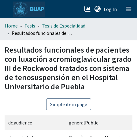
(current)
Log In
menu.section.about_menu
Home
Tesis
Tesis de Especialidad
Resultados funcionales de pacientes con luxación acromioglavicular grado III de Rockwood tratados con sistema de tenosuspensión en el Hospital Universitario de Puebla
All of DSpace
Resultados funcionales de pacientes
con luxación acromioglavicular grado
III de Rockwood tratados con sistema
de tenosuspensión en el Hospital
Universitario de Puebla
Simple item page
dc.audience
generalPublic