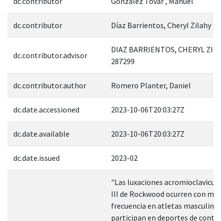
dc.contributor
González Tovar , Manuel
dc.contributor
Díaz Barrientos, Cheryl Zilahy
DIAZ BARRIENTOS, CHERYL ZILA
dc.contributor.advisor
287299
dc.contributor.author
Romero Planter, Daniel
dc.date.accessioned
2023-10-06T20:03:27Z
dc.date.available
2023-10-06T20:03:27Z
dc.date.issued
2023-02
"Las luxaciones acromioclavicul
III de Rockwood ocurren con ma
frecuencia en atletas masculino
participan en deportes de contac