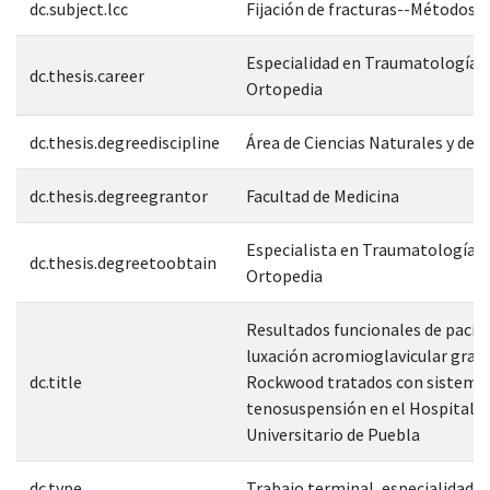
dc.subject.lcc
Fijación de fracturas--Métodos
Especialidad en Traumatología y
dc.thesis.career
Ortopedia
dc.thesis.degreediscipline
Área de Ciencias Naturales y de l
dc.thesis.degreegrantor
Facultad de Medicina
Especialista en Traumatología y
dc.thesis.degreetoobtain
Ortopedia
Resultados funcionales de pacie
luxación acromioglavicular grado
dc.title
Rockwood tratados con sistema
tenosuspensión en el Hospital
Universitario de Puebla
dc.type
Trabajo terminal, especialidad