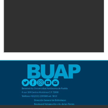
Benemérita Universidad Autónoma de Puebla
4 sur 104 Centro Histórico C.P. 72000
Teléfono +52(222) 2295500 ext. 5013
Dirección General de Bibliotecas
Boulevard Valsequillo y Av. de las Torres
Ciudad Universitaria. Col. San Manuel