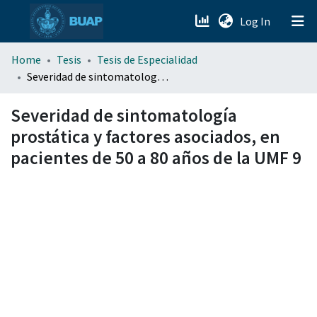
(current)
Log In
menu.section.about_menu
Home
Tesis
Tesis de Especialidad
Severidad de sintomatología prostática y factores asociados, en pacientes de 50 a 80 años de la UMF 9
All of DSpace
Severidad de sintomatología
prostática y factores asociados, en
pacientes de 50 a 80 años de la UMF 9