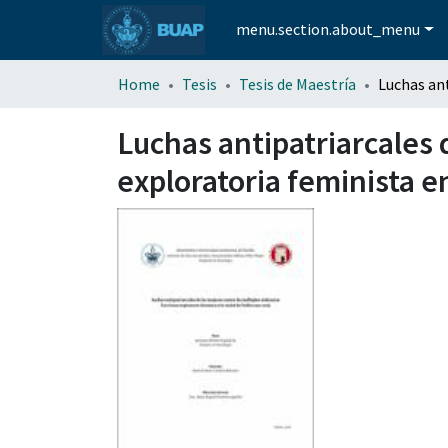
menu.section.about_menu
Home
Tesis
Tesis de Maestría
Luchas antipatriarcales 
exploratoria feminista e