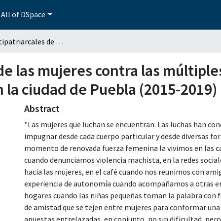
All of DSpace
Luchas antipatriarcales de las mujeres contra las múltiples violencias Una lectura exploratoria feminista en la ciudad de Puebla (2015-2019)
de las mujeres contra las múltiple
n la ciudad de Puebla (2015-2019)
Abstract
"Las mujeres que luchan se encuentran. Las luchas han con
impugnar desde cada cuerpo particular y desde diversas form
momento de renovada fuerza femenina la vivimos en las cal
cuando denunciamos violencia machista, en la redes social
hacia las mujeres, en el café cuando nos reunimos con amig
experiencia de autonomía cuando acompañamos a otras en 
hogares cuando las niñas pequeñas toman la palabra con fu
de amistad que se tejen entre mujeres para conformar una 
apuestas entrelazadas, en conjunto, no sin dificultad, per