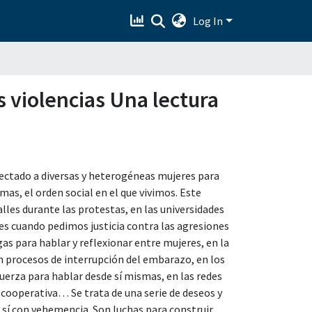
Log In
s violencias Una lectura
ectado a diversas y heterogéneas mujeres para
as, el orden social en el que vivimos. Este
les durante las protestas, en las universidades
es cuando pedimos justicia contra las agresiones
as para hablar y reflexionar entre mujeres, en la
procesos de interrupción del embarazo, en los
erza para hablar desde sí mismas, en las redes
cooperativa… Se trata de una serie de deseos y
o sí con vehemencia. Son luchas para construir