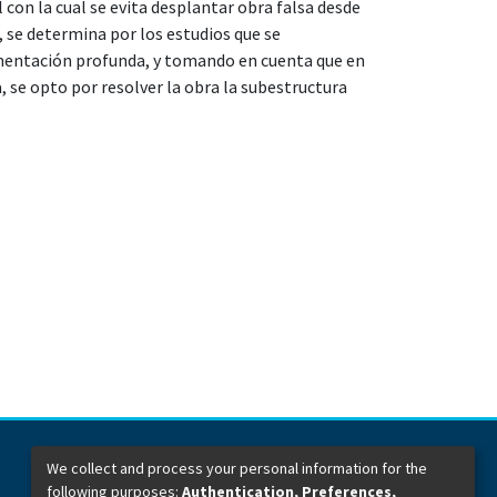
 con la cual se evita desplantar obra falsa desde
, se determina por los estudios que se
imentación profunda, y tomando en cuenta que en
, se opto por resolver la obra la subestructura
We collect and process your personal information for the
following purposes:
Authentication, Preferences,
Dirección General de Bibliotecas