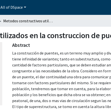
All of DSpace
Metodos constructivos utilizados en la construccion de puentes
ilizados en la construccion de p
Abstract
La construcción de puentes, es un terreno muy amplio y dive
tiene infinidad de variantes; tanto en subestructura, com
cantidad de factores particulares, que se deben estudiar 
congruente a las necesidades de la obra. Considero en form
de un puente, el dar continuidad una obra para comunicar 
tomarse con factores particulares del mismo. Si se requie
población, tendremos que tomar en cuenta, para la elabora
población y los beneficios que dicha obra se va obtener; e
peatonal, de una, dos o mas vias de circulación segun las n
El tipo de superestructura, se tomo en cuenta la altura lib