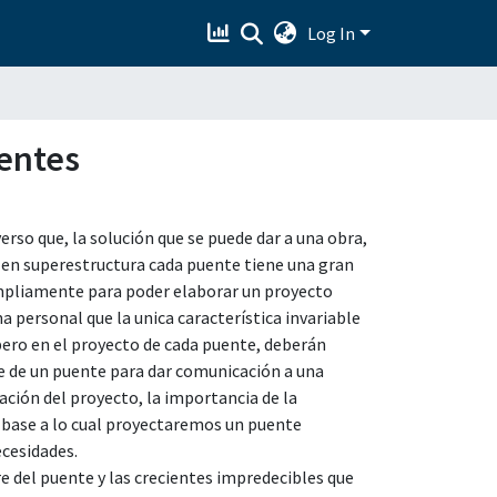
Log In
uentes
rso que, la solución que se puede dar a una obra,
o en superestructura cada puente tiene una gran
ampliamente para poder elaborar un proyecto
a personal que la unica característica invariable
pero en el proyecto de cada puente, deberán
re de un puente para dar comunicación a una
ción del proyecto, la importancia de la
n base a lo cual proyectaremos un puente
ecesidades.
re del puente y las crecientes impredecibles que