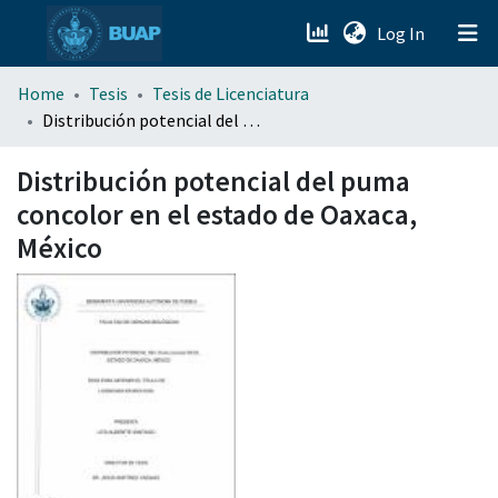
(current)
Log In
menu.section.about_menu
Home
Tesis
Tesis de Licenciatura
Distribución potencial del puma concolor en el estado de Oaxaca, México
All of DSpace
Distribución potencial del puma
concolor en el estado de Oaxaca,
México