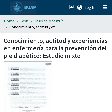
(current)
Log In
menu.section.about_menu
Home
Tesis
Tesis de Maestría
Conocimiento, actitud y experiencias en enfermería para la prevención del pie diabético: Estudio mixto
All of DSpace
Conocimiento, actitud y experiencias
en enfermería para la prevención del
pie diabético: Estudio mixto