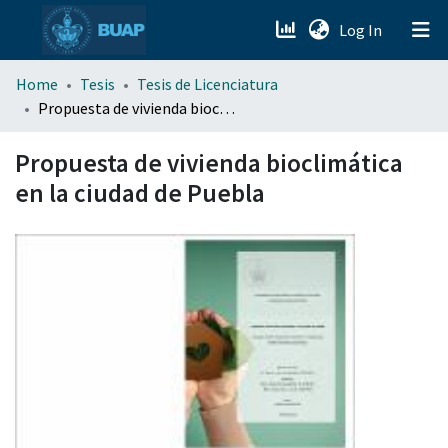
(current)
Log In
menu.section.about_menu
Home
Tesis
Tesis de Licenciatura
Propuesta de vivienda bioclimática en la ciudad de Puebla
All of DSpace
Propuesta de vivienda bioclimática
en la ciudad de Puebla