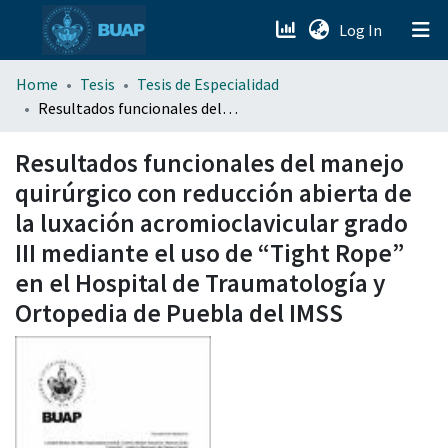
(current)
Log In
menu.section.about_menu
Home
Tesis
Tesis de Especialidad
Resultados funcionales del manejo quirúrgico con reducción abierta de la luxación acromioclavicular grado III mediante el uso de “Tight Rope” en el Hospital de Traumatología y Ortopedia de Puebla del IMSS
All of DSpace
Resultados funcionales del manejo
quirúrgico con reducción abierta de
la luxación acromioclavicular grado
III mediante el uso de “Tight Rope”
en el Hospital de Traumatología y
Ortopedia de Puebla del IMSS