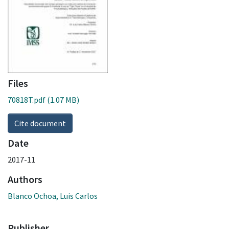
Files
70818T.pdf
(1.07 MB)
Cite document
Date
2017-11
Authors
Blanco Ochoa, Luis Carlos
Publisher