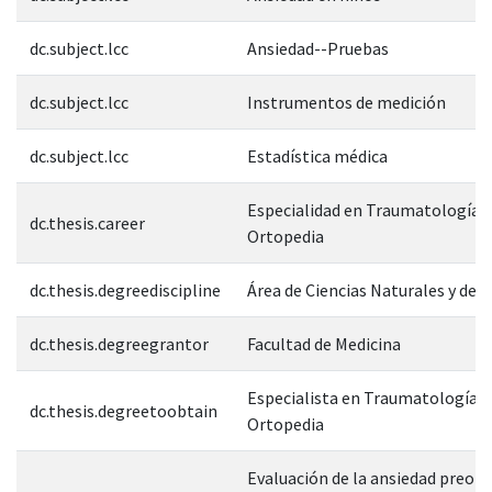
dc.subject.lcc
Ansiedad--Pruebas
dc.subject.lcc
Instrumentos de medición
dc.subject.lcc
Estadística médica
Especialidad en Traumatología y
dc.thesis.career
Ortopedia
dc.thesis.degreediscipline
Área de Ciencias Naturales y de l
dc.thesis.degreegrantor
Facultad de Medicina
Especialista en Traumatología y
dc.thesis.degreetoobtain
Ortopedia
Evaluación de la ansiedad preop