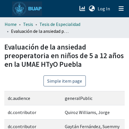
(current)
Log In
menu.section.about_menu
Home
Tesis
Tesis de Especialidad
Evaluación de la ansiedad preoperatoria en niños de 5 a 12 años en la UMAE HTyO Puebla
All of DSpace
Evaluación de la ansiedad
preoperatoria en niños de 5 a 12 años
en la UMAE HTyO Puebla
Simple item page
dc.audience
generalPublic
dc.contributor
Quiroz Williams, Jorge
dc.contributor
Gaytán Fernández, Suemmy