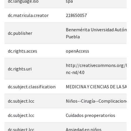
dc.language.iso
spa
dc.matricula.creator
218650057
Benemérita Universidad Autóno
dc.publisher
Puebla
dc.rights.acces
openAccess
http://creativecommons.org/lic
dc.rights.uri
nc-nd/4.0
dc.subject.classification
MEDICINA Y CIENCIAS DE LA SAL
dc.subject.lcc
Niños--Cirugía--Complicaciones
dc.subject.lcc
Cuidados preoperatorios
dc.subject.lcc
Ansiedad en niños