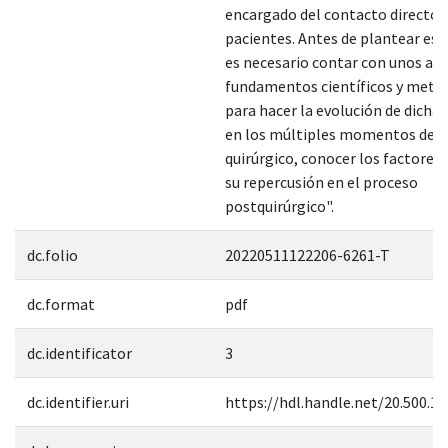
encargado del contacto directo 
pacientes. Antes de plantear est
es necesario contar con unos ad
fundamentos científicos y meto
para hacer la evolución de dicha
en los múltiples momentos del 
quirúrgico, conocer los factores 
su repercusión en el proceso
postquirúrgico".
dc.folio
20220511122206-6261-T
dc.format
pdf
dc.identificator
3
dc.identifier.uri
https://hdl.handle.net/20.500.1