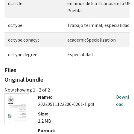
dc.title
en niños de 5 a 12 años en la U
Puebla
dc.type
Trabajo terminal, especialidad
dc.type.conacyt
academicSpecialization
dc.type.degree
Especialidad
Files
Original bundle
Now showing
1 - 2 of 2
Name:
Downl
20220511122206-6261-T.pdf
oad
Size:
1.2 MB
Format: