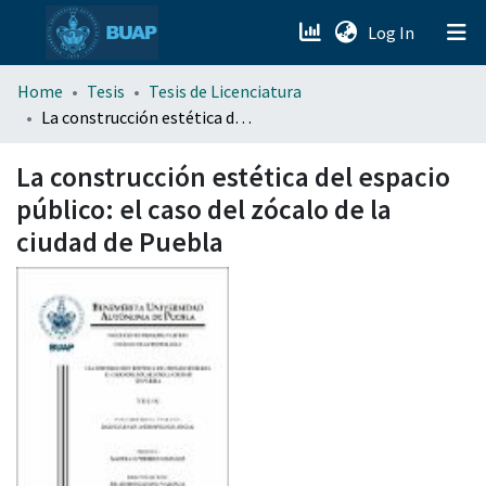
(current)
Log In
menu.section.about_menu
Home
Tesis
Tesis de Licenciatura
La construcción estética del espacio público: el caso del zócalo de la ciudad de Puebla
All of DSpace
La construcción estética del espacio
público: el caso del zócalo de la
ciudad de Puebla