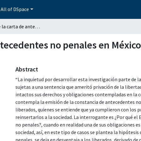
All of DSpace
Análisis de la carta de antecedentes no penales en México y propuesta para su eliminación
antecedentes no penales en México
Abstract
“La inquietud por desarrollar esta investigación parte de 
sujetas a una sentencia que ameritó privación de la liberta
intactos sus derechos y obligaciones contempladas en la c
contempla la emisión de la constancia de antecedentes no 
liberados, quienes se entiende que ya cumplieron con los 
reinsertarlos a la sociedad. La interrogante es ¿Por qué e
no penales?, cuando en realidad una de sus obligaciones es 
sociedad, así, en este tipo de casos se plantea la hipótesis
penales, se deja en desventaja a los liberados, derivado d