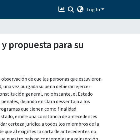
Log In
 y propuesta para su
la observación de que las personas que estuvieron
d, una vez purgada su pena debieran ejercer
onstitución general, no obstante, el Estado
penales, dejando en clara desventaja a los
programas que tienen como finalidad
l Estado, emite una constancia de antecedentes
dar certeza jurídica a todos los miembros de la
 de que al exigirles la carta de antecedentes no
e que nuestro país no contempla una reinserción