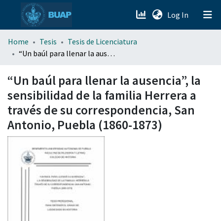
(current)
Log In
menu.section.about_menu
Home
Tesis
Tesis de Licenciatura
“Un baúl para llenar la ausencia”, la sensibilidad de la familia Herrera a través de su correspondencia, San Antonio, Puebla (1860-1873)
All of DSpace
“Un baúl para llenar la ausencia”, la
sensibilidad de la familia Herrera a
través de su correspondencia, San
Antonio, Puebla (1860-1873)