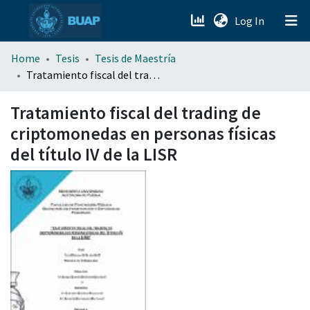
(current)
Log In
menu.section.about_menu
Home
Tesis
Tesis de Maestría
Tratamiento fiscal del trading de criptomonedas en personas físicas del título IV de la LISR
All of DSpace
Tratamiento fiscal del trading de
criptomonedas en personas físicas
del título IV de la LISR