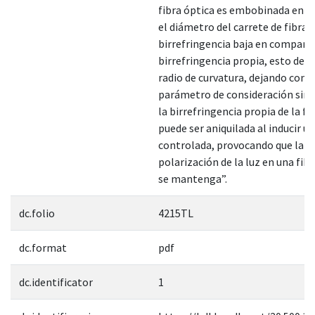
fibra óptica es embobinada en un
el diámetro del carrete de fibra 
birrefringencia baja en comparac
birrefringencia propia, esto debi
radio de curvatura, dejando com
parámetro de consideración si
la birrefringencia propia de la fib
puede ser aniquilada al inducir u
controlada, provocando que la
polarización de la luz en una fib
se mantenga”.
dc.folio
4215TL
dc.format
pdf
dc.identificator
1