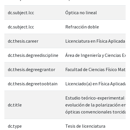
dc.subject.lcc
Óptica no lineal
dc.subject.lcc
Refracción doble
dc.thesis.career
Licenciatura en Física Aplicada
dc.thesis.degreediscipline
Área de Ingeniería y Ciencias Exa
dc.thesis.degreegrantor
Facultad de Ciencias Físico Mate
dc.thesis.degreetoobtain
Licenciado(a) en Física Aplicada
Estudio teórico-experimental de
dc.title
evolución de la polarización en f
ópticas convencionales torcidas
dc.type
Tesis de licenciatura