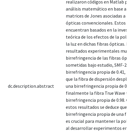
realizaron códigos en Matlab par
análisis matemático en base a l
matrices de Jones asociadas a fi
ópticas convencionales. Estos se
encuentran basados en la invest
teórica de los efectos de la pola
la luz en dichas fibras ópticas. L
resultados experimentales mues
birrefringencia de las fibras ópti
sometidas bajo estudio, SMF-28 
birrefringencia propia de 0.41, m
que la fibra de dispersión despla
dc.description.abstract
una birrefringencia propia de 0.3
finalmente la fibra True Wave ti
birrefringencia propia de 0.98. Gr
estos resultados se deduce que l
birrefringencia propia de una fib
es crucial para mantener la pola
al desarrollar experimentos en 