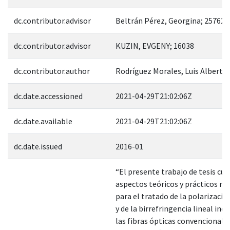
dc.contributor.advisor
Beltrán Pérez, Georgina; 25762
dc.contributor.advisor
KUZIN, EVGENY; 16038
dc.contributor.author
Rodríguez Morales, Luis Alberto
dc.date.accessioned
2021-04-29T21:02:06Z
dc.date.available
2021-04-29T21:02:06Z
dc.date.issued
2016-01
“El presente trabajo de tesis cub
aspectos teóricos y prácticos re
para el tratado de la polarización
y de la birrefringencia lineal ind
las fibras ópticas convencionales