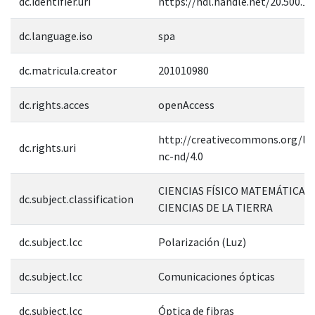
dc.identifier.uri
https://hdl.handle.net/20.500.1
dc.language.iso
spa
dc.matricula.creator
201010980
dc.rights.acces
openAccess
http://creativecommons.org/lic
dc.rights.uri
nc-nd/4.0
CIENCIAS FÍSICO MATEMÁTICAS 
dc.subject.classification
CIENCIAS DE LA TIERRA
dc.subject.lcc
Polarización (Luz)
dc.subject.lcc
Comunicaciones ópticas
dc.subject.lcc
Óptica de fibras