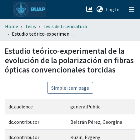
(current)
Log In
menu.section.about_menu
Home
Tesis
Tesis de Licenciatura
Estudio teórico-experimental de la evolución de la polarización en fibras ópticas convencionales torcidas
All of DSpace
Estudio teórico-experimental de la
evolución de la polarización en fibras
ópticas convencionales torcidas
Simple item page
dc.audience
generalPublic
dc.contributor
Beltrán Pérez, Georgina
dc.contributor
Kuzin, Evgeny