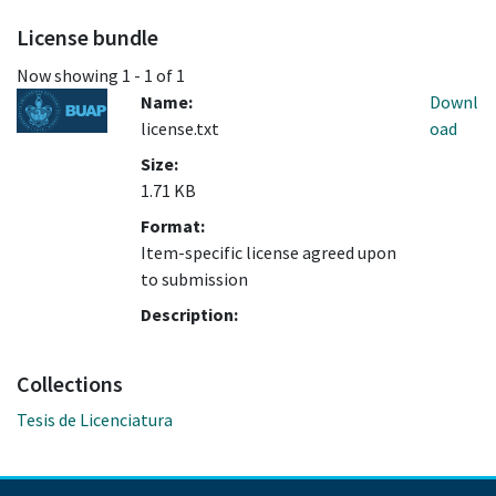
License bundle
Now showing
1 - 1 of 1
Name:
Downl
license.txt
oad
Size:
1.71 KB
Format:
Item-specific license agreed upon
to submission
Description:
Collections
Tesis de Licenciatura