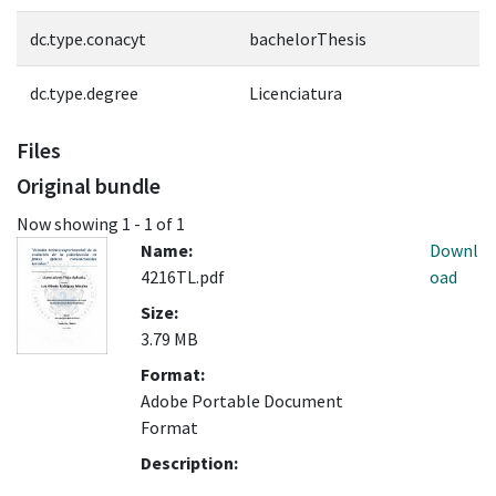
dc.type.conacyt
bachelorThesis
dc.type.degree
Licenciatura
Files
Original bundle
Now showing
1 - 1 of 1
Name:
Downl
4216TL.pdf
oad
Size:
3.79 MB
Format:
Adobe Portable Document
Format
Description: