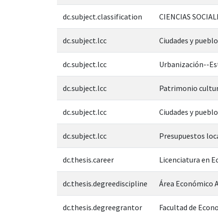
dc.subject.classification
CIENCIAS SOCIAL
dc.subject.lcc
Ciudades y puebl
dc.subject.lcc
Urbanización--Es
dc.subject.lcc
Patrimonio cultu
dc.subject.lcc
Ciudades y pueblo
dc.subject.lcc
Presupuestos loca
dc.thesis.career
Licenciatura en 
dc.thesis.degreediscipline
Área Económico A
dc.thesis.degreegrantor
Facultad de Econ