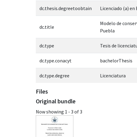
dc.thesis.degreetoobtain
Licenciado (a) e
Modelo de conserv
dc.title
Puebla
dc.type
Tesis de licenciat
dc.type.conacyt
bachelorThesis
dc.type.degree
Licenciatura
Files
Original bundle
Now showing
1 - 3 of 3