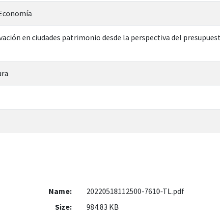
n Economía
ación en ciudades patrimonio desde la perspectiva del presupuest
ura
Name:
20220518112500-7610-TL.pdf
Size:
984.83 KB