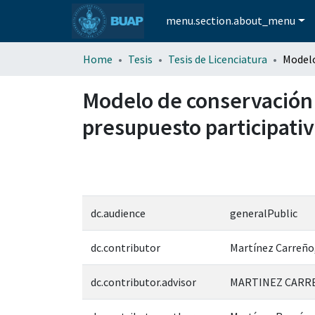
menu.section.about_menu
Home
Tesis
Tesis de Licenciatura
Modelo de conservación 
presupuesto participativ
dc.audience
generalPublic
dc.contributor
Martínez Carreño
dc.contributor.advisor
MARTINEZ CARRE