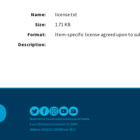
Name:
license.txt
Size:
1.71 KB
Format:
Item-specific license agreed upon to s
Description:
Benemérita Universidad Autónoma de Puebla
4 sur 104 Centro Histórico C.P. 72000
Teléfono +52(222) 2295500 ext. 5013