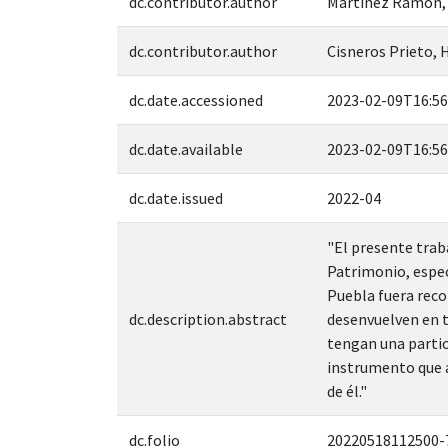
dc.contributor.author
Martínez Ramón,
dc.contributor.author
Cisneros Prieto,
dc.date.accessioned
2023-02-09T16:56
dc.date.available
2023-02-09T16:56
dc.date.issued
2022-04
"El presente trab
Patrimonio, espec
Puebla fuera recon
dc.description.abstract
desenvuelven en t
tengan una partici
instrumento que a
de él."
dc.folio
20220518112500-