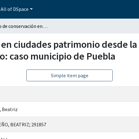
All of DSpace
Modelo de conservación en ciudades patrimonio desde la perspectiva del presupuesto participativo: caso municipio de Puebla
en ciudades patrimonio desde la 
o: caso municipio de Puebla
Simple item page
, Beatriz
ÑO, BEATRIZ; 291857