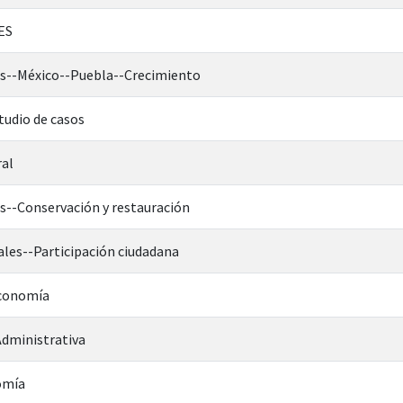
ES
os--México--Puebla--Crecimiento
tudio de casos
ral
s--Conservación y restauración
les--Participación ciudadana
Economía
dministrativa
omía