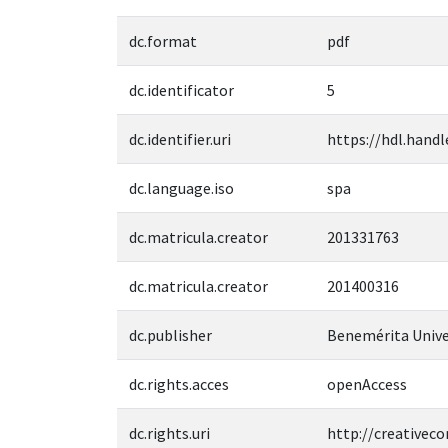
dc.format
pdf
dc.identificator
5
dc.identifier.uri
https://hdl.handl
dc.language.iso
spa
dc.matricula.creator
201331763
dc.matricula.creator
201400316
dc.publisher
Benemérita Unive
dc.rights.acces
openAccess
dc.rights.uri
http://creativec