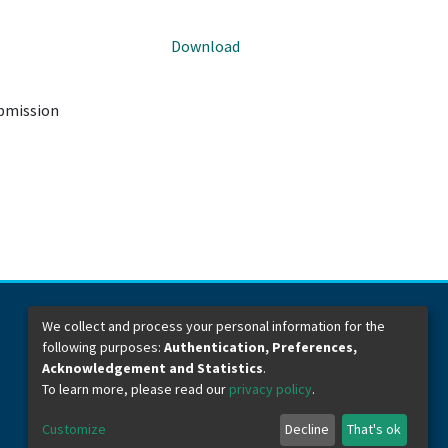
Download
ubmission
We collect and process your personal information for the
following purposes:
Authentication, Preferences,
Dirección General de Bibliotecas
Boulevard Valsequillo y Av. de las Torres
Acknowledgement and Statistics
.
Ciudad Universitaria. Col. San Manuel
To learn more, please read our
privacy policy
.
C.P. 72570
Teléfono +52 (222) 2295500 Ext 2901
Customize
Decline
That's ok