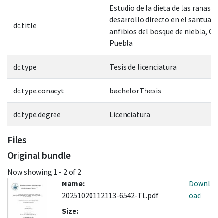
Estudio de la dieta de las ranas d
desarrollo directo en el santuari
dc.title
anfibios del bosque de niebla, C
Puebla
dc.type
Tesis de licenciatura
dc.type.conacyt
bachelorThesis
dc.type.degree
Licenciatura
Files
Original bundle
Now showing
1 - 2 of 2
Name:
Downl
20251020112113-6542-TL.pdf
oad
Size: