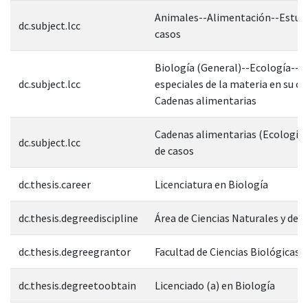
Animales--Alimentación--Estudi
dc.subject.lcc
casos
Biología (General)--Ecología--A
dc.subject.lcc
especiales de la materia en su c
Cadenas alimentarias
Cadenas alimentarias (Ecología)
dc.subject.lcc
de casos
dc.thesis.career
Licenciatura en Biología
dc.thesis.degreediscipline
Área de Ciencias Naturales y de l
dc.thesis.degreegrantor
Facultad de Ciencias Biológicas
dc.thesis.degreetoobtain
Licenciado (a) en Biología