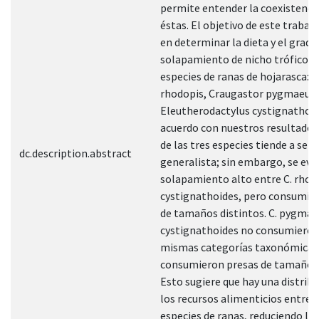
permite entender la coexistenci
éstas. El objetivo de este trabaj
en determinar la dieta y el grado
solapamiento de nicho trófico e
especies de ranas de hojarasca: 
rhodopis, Craugastor pygmaeus 
Eleutherodactylus cystignathoid
acuerdo con nuestros resultados 
de las tres especies tiende a ser
dc.description.abstract
generalista; sin embargo, se evi
solapamiento alto entre C. rhodo
cystignathoides, pero consumie
de tamaños distintos. C. pygmaeu
cystignathoides no consumieron
mismas categorías taxonómicas
consumieron presas de tamaño s
Esto sugiere que hay una distrib
los recursos alimenticios entre l
especies de ranas, reduciendo la 