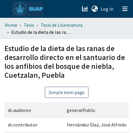
(current)
Log In
menu.section.about_menu
Home
Tesis
Tesis de Licenciatura
Estudio de la dieta de las ranas de desarrollo directo en el santuario de los anfibios del bosque de niebla, Cuetzalan, Puebla
All of DSpace
Estudio de la dieta de las ranas de
desarrollo directo en el santuario de
los anfibios del bosque de niebla,
Cuetzalan, Puebla
Simple item page
dc.audience
generalPublic
dc.contributor
Hernández Díaz, José Alfredo