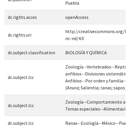
Puebla
dc.rights.acces
openAccess
http://creativecommons.org/lic
dc.rights.uri
nc-nd/4.0
dc.subject.classification
BIOLOGÍA Y QUÍMICA
Zoología--Vertebrados--Reptile
anfibios--Divisiones sistemática
dc.subject.lcc
Anfibios--Por orden y familia--
(Anura; Salientia; ranas; sapos)
Zoología--Comportamiento ani
dc.subject.lcc
Temas especiales--Alimentació
dc.subject.lcc
Ranas--Ecología--México--Pueb