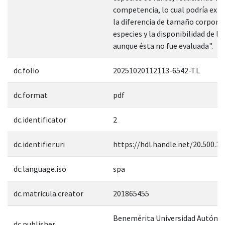
competencia, lo cual podría expl
la diferencia de tamaño corporal
especies y la disponibilidad de lo
aunque ésta no fue evaluada".
dc.folio
20251020112113-6542-TL
dc.format
pdf
dc.identificator
2
dc.identifier.uri
https://hdl.handle.net/20.500.1
dc.language.iso
spa
dc.matricula.creator
201865455
Benemérita Universidad Autóno
dc.publisher