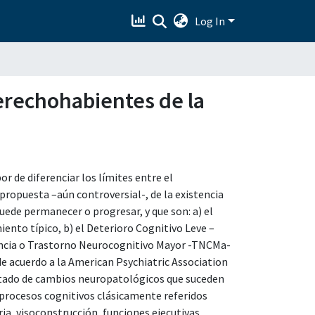
Log In
erechohabientes de la
or de diferenciar los límites entre el
propuesta –aún controversial-, de la existencia
uede permanecer o progresar, y que son: a) el
ento típico, b) el Deterioro Cognitivo Leve –
encia o Trastorno Neurocognitivo Mayor -TNCMa-
de acuerdo a la American Psychiatric Association
sultado de cambios neuropatológicos que suceden
e procesos cognitivos clásicamente referidos
a, visoconstrucción, funciones ejecutivas,