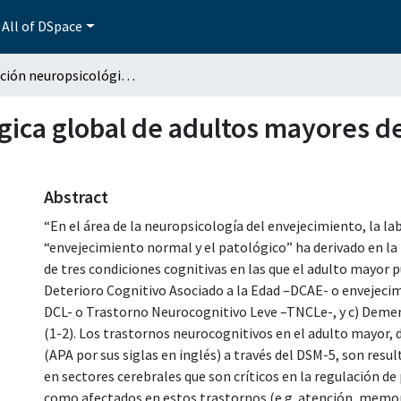
All of DSpace
Evaluación neuropsicológica global de adultos mayores derechohabientes de la UMF No. 2 del IMSS
gica global de adultos mayores d
Abstract
“En el área de la neuropsicología del envejecimiento, la lab
“envejecimiento normal y el patológico” ha derivado en la 
de tres condiciones cognitivas en las que el adulto mayor p
Deterioro Cognitivo Asociado a la Edad –DCAE- o envejecimi
DCL- o Trastorno Neurocognitivo Leve –TNCLe-, y c) Dem
(1-2). Los trastornos neurocognitivos en el adulto mayor, 
(APA por sus siglas en inglés) a través del DSM-5, son re
en sectores cerebrales que son críticos en la regulación d
como afectados en estos trastornos (e.g. atención, memori