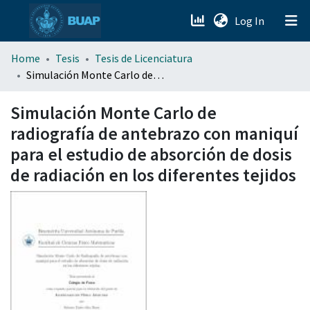
(current)
Log In
menu.section.about_menu
Home
Tesis
Tesis de Licenciatura
Simulación Monte Carlo de radiografía de antebrazo con maniquí para el estudio de absorción de dosis de radiación en los diferentes tejidos
All of DSpace
Simulación Monte Carlo de
radiografía de antebrazo con maniquí
para el estudio de absorción de dosis
de radiación en los diferentes tejidos