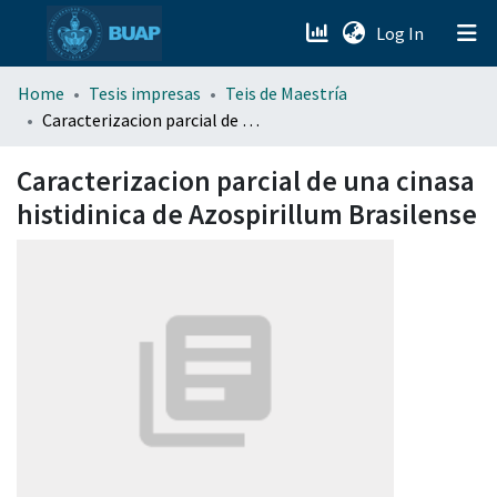
(current)
Log In
menu.section.about_menu
Home
Tesis impresas
Teis de Maestría
Caracterizacion parcial de una cinasa histidinica de Azospirillum Brasilense
All of DSpace
Caracterizacion parcial de una cinasa
histidinica de Azospirillum Brasilense