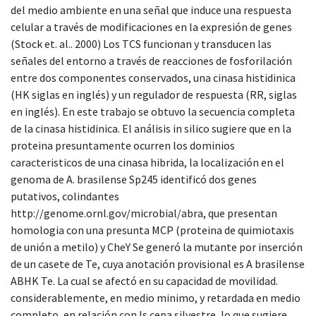
del medio ambiente en una señal que induce una respuesta
celular a través de modificaciones en la expresión de genes
(Stock et. al.. 2000) Los TCS funcionan y transducen las
señales del entorno a través de reacciones de fosforilación
entre dos componentes conservados, una cinasa histidinica
(HK siglas en inglés) y un regulador de respuesta (RR, siglas
en inglés). En este trabajo se obtuvo la secuencia completa
de la cinasa histidinica. El análisis in silico sugiere que en la
proteina presuntamente ocurren los dominios
caracteristicos de una cinasa hibrida, la localización en el
genoma de A. brasilense Sp245 identificó dos genes
putativos, colindantes
http://genome.ornl.gov/microbial/abra, que presentan
homologia con una presunta MCP (proteina de quimiotaxis
de unión a metilo) y CheY Se generó la mutante por inserción
de un casete de Te, cuya anotación provisional es A brasilense
ABHK Te. La cual se afectó en su capacidad de movilidad.
considerablemente, en medio minimo, y retardada en medio
completo, en relación con Is cepa silvestre, lo que sugiere