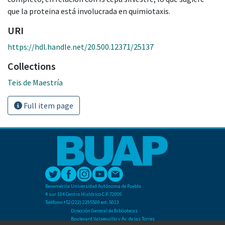
que la proteina está involucrada en quimiotaxis.
URI
https://hdl.handle.net/20.500.12371/25137
Collections
Teis de Maestría
Full item page
Benemérita Universidad Autónoma de Puebla
4 sur 104 Centro Histórico C.P. 72000
Teléfono +52(222) 2295500 ext. 5013
Dirección General de Bibliotecas
Boulevard Valsequillo y Av. de las Torres