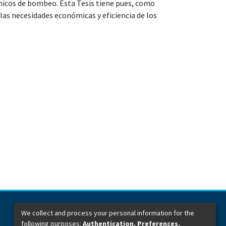
icos de bombeo. Esta Tesis tiene pues, como
las necesidades económicas y eficiencia de los
We collect and process your personal information for the
following purposes:
Authentication, Preferences,
Dirección General de Bibliotecas