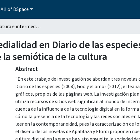
All of DSpace
Transliteratura e intermedialidad en Diario de las especies, Goo y el amor y Oro. Una aproximación desde la semiótica de la cultura
edialidad en Diario de las especie
a semiótica de la cultura
Abstract
"En este trabajo de investigación se abordan tres novelas d
Diario de las especies (2008), Goo y el amor (2012); e Ilea
gráficos, propios de las páginas web. La investigación plan
utiliza recursos de sitios web significan al mundo de inter
cuenta de la influencia de la tecnología digital en la forma
cómo la presencia de la tecnología y las redes sociales en la
leer en la contemporaneidad, pues la caracterización de lo
el diseño de las novelas de Apablaza y Elordi proponen nue
cultura digital en la que se ha visto envuelta la sociedad d