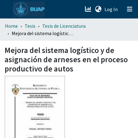
(current)
Log In
menu.section.about_menu
Home
Tesis
Tesis de Licenciatura
Mejora del sistema logístico y de asignación de arneses en el proceso productivo de autos
All of DSpace
Mejora del sistema logístico y de
asignación de arneses en el proceso
productivo de autos