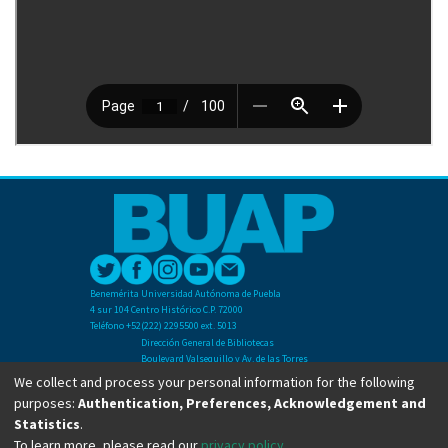
Benemérita Universidad Autónoma de Puebla
4 sur 104 Centro Histórico C.P. 72000
Teléfono +52(222) 2295500 ext. 5013
Dirección General de Bibliotecas
Boulevard Valsequillo y Av. de las Torres
Ciudad Universitaria. Col. San Manuel
We collect and process your personal information for the following
C.P. 72570
purposes:
Authentication, Preferences, Acknowledgement and
Teléfono +52 (222) 2295500 Ext 2901
Statistics
.
To learn more, please read our
privacy policy
.