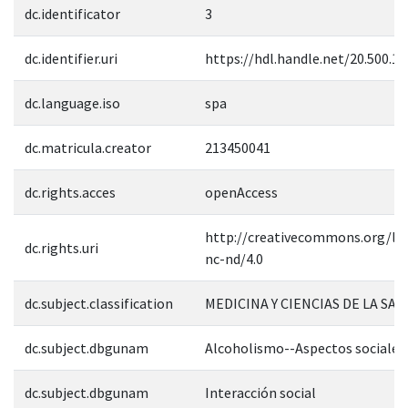
dc.identificator
3
dc.identifier.uri
https://hdl.handle.net/20.500.1
dc.language.iso
spa
dc.matricula.creator
213450041
dc.rights.acces
openAccess
http://creativecommons.org/lic
dc.rights.uri
nc-nd/4.0
dc.subject.classification
MEDICINA Y CIENCIAS DE LA SAL
dc.subject.dbgunam
Alcoholismo--Aspectos sociales
dc.subject.dbgunam
Interacción social