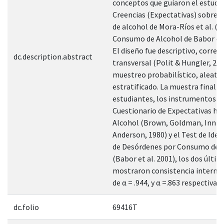
conceptos que guiaron el estudi
Creencias (Expectativas) sobre
de alcohol de Mora-Ríos et al. (2
Consumo de Alcohol de Babor et a
El diseño fue descriptivo, correla
dc.description.abstract
transversal (Polit & Hungler, 200
muestreo probabilístico, aleator
estratificado. La muestra final f
estudiantes, los instrumentos ut
Cuestionario de Expectativas hac
Alcohol (Brown, Goldman, Inn &
Anderson, 1980) y el Test de Iden
de Desórdenes por Consumo de 
(Babor et al. 2001), los dos últi
mostraron consistencia interna
de α = .944, y α =.863 respectiva
dc.folio
69416T