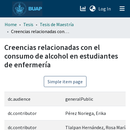
(current)
Log In
menu.section.about_menu
Home
Tesis
Tesis de Maestría
Creencias relacionadas con el consumo de alcohol en estudiantes de enfermería
All of DSpace
Creencias relacionadas con el
consumo de alcohol en estudiantes
de enfermería
Simple item page
dc.audience
generalPublic
dc.contributor
Pérez Noriega, Erika
dc.contributor
Tlalpan Hernández, Rosa María L