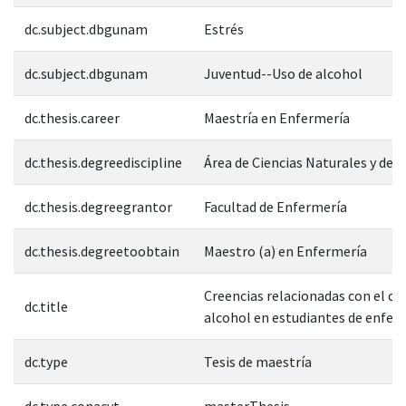
dc.subject.dbgunam
Estrés
dc.subject.dbgunam
Juventud--Uso de alcohol
dc.thesis.career
Maestría en Enfermería
dc.thesis.degreediscipline
Área de Ciencias Naturales y de l
dc.thesis.degreegrantor
Facultad de Enfermería
dc.thesis.degreetoobtain
Maestro (a) en Enfermería
Creencias relacionadas con el c
dc.title
alcohol en estudiantes de enfer
dc.type
Tesis de maestría
dc.type.conacyt
masterThesis