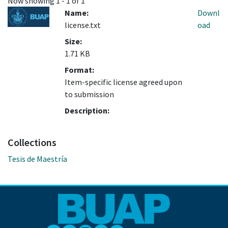
Now showing
1 - 1 of 1
Name:
Downl
license.txt
oad
Size:
1.71 KB
Format:
Item-specific license agreed upon
to submission
Description:
Collections
Tesis de Maestría