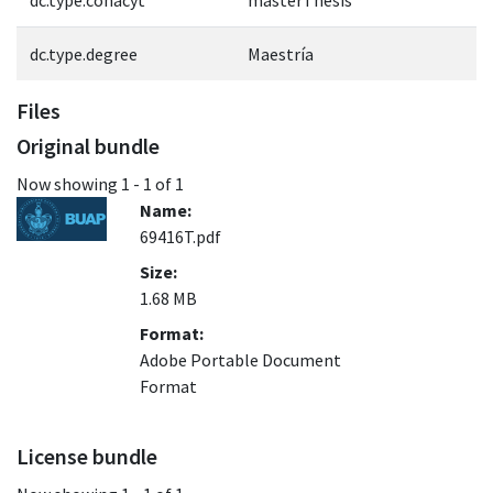
dc.type.degree
Maestría
Files
Original bundle
Now showing
1 - 1 of 1
Name:
69416T.pdf
Size:
1.68 MB
Format:
Adobe Portable Document
Format
License bundle