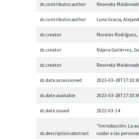
dc.contributor.author
Resendiz Maldonado
dc.contributor.author
Luna Gracia, Alejan
dc.creator
Morales Rodríguez, 
dc.creator
Nájera Gutiérrez, G
dc.creator
Resendiz Maldonado
dc.date.accessioned
2023-03-28T17:10:3
dc.date.available
2023-03-28T17:10:3
dc.date.issued
2022-03-14
"Introducción. La au
dc.description.abstract
cuidar a las person