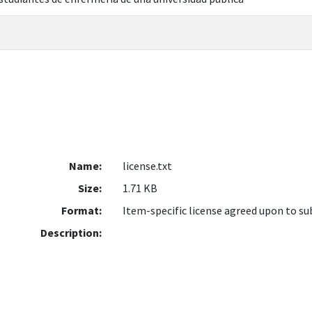
Name:
license.txt
Size:
1.71 KB
Format:
Item-specific license agreed upon to s
Description: