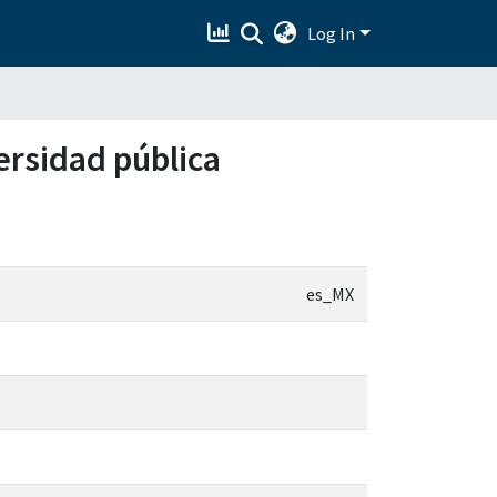
Log In
ersidad pública
es_MX