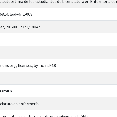
 de autoestima de los estudiantes de Licenciatura en Enfermería de 
46814/lajdv4n2-008
net/20.500.12371/18047
mons.org/licenses/by-nc-nd/4.0
ersmith
nciatura en enfermería
studiantes de enfermería de una universidad pública