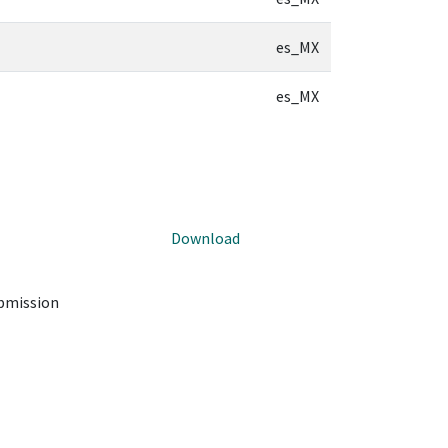
es_MX
es_MX
Download
ubmission