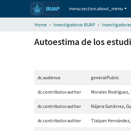
menu.section.about_menu
Home
Investigadoras BUAP
Investigadora
Autoestima de los estud
dc.audience
generalPublic
dc.contributor.author
Morales Rodríguez, 
dc.contributor.author
Nájera Gutiérrez, Gu
dc.contributor.author
Tlalpan Hernández,