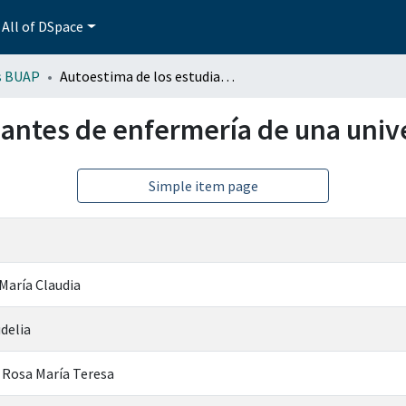
All of DSpace
s BUAP
Autoestima de los estudiantes de enfermería de una universidad pública
iantes de enfermería de una univ
Simple item page
María Claudia
delia
 Rosa María Teresa