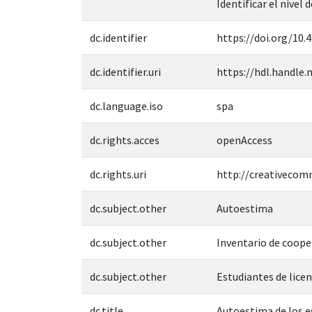
Identificar el nivel
dc.identifier
https://doi.org/10.
dc.identifier.uri
https://hdl.handle.
dc.language.iso
spa
dc.rights.acces
openAccess
dc.rights.uri
http://creativecom
dc.subject.other
Autoestima
dc.subject.other
Inventario de coop
dc.subject.other
Estudiantes de lice
dc.title
Autoestima de los e