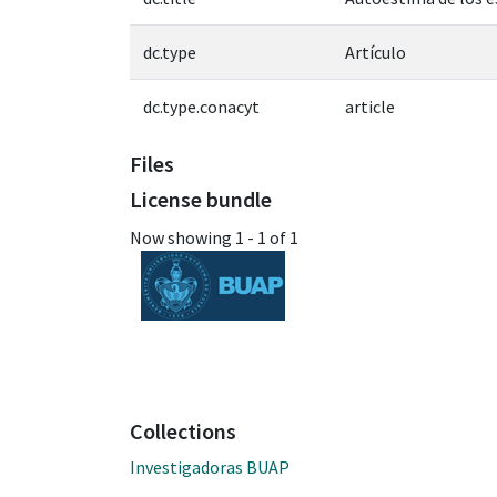
dc.type
Artículo
dc.type.conacyt
article
Files
License bundle
Now showing
1 - 1 of 1
Collections
Investigadoras BUAP