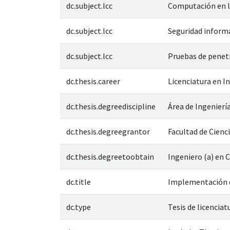
dc.subject.lcc
Computación en l
dc.subject.lcc
Seguridad inform
dc.subject.lcc
Pruebas de penet
dc.thesis.career
Licenciatura en I
dc.thesis.degreediscipline
Área de Ingeniería
dc.thesis.degreegrantor
Facultad de Cienc
dc.thesis.degreetoobtain
Ingeniero (a) en 
dc.title
Implementación d
dc.type
Tesis de licenciat