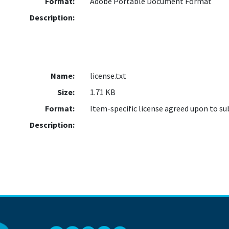
Format:
Adobe Portable Document Format
Description:
Name:
license.txt
Size:
1.71 KB
Format:
Item-specific license agreed upon to s
Description: