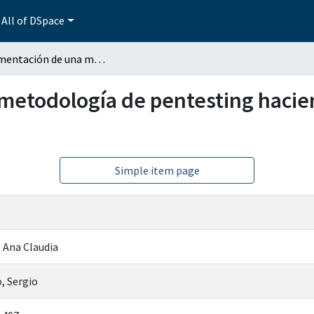
All of DSpace
Implementación de una metodología de pentesting haciendo uso de Kubernetes en entornos virtuales
metodología de pentesting hacie
Simple item page
 Ana Claudia
, Sergio