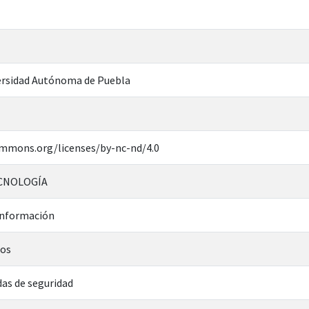
rsidad Autónoma de Puebla
ommons.org/licenses/by-nc-nd/4.0
ECNOLOGÍA
 información
tos
as de seguridad