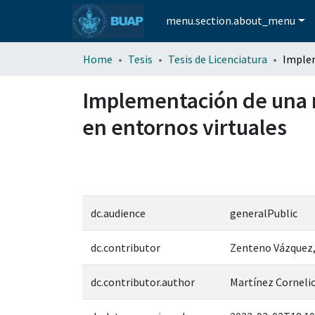
menu.section.about_menu
Home
Tesis
Tesis de Licenciatura
Implementación de una 
en entornos virtuales
dc.audience
generalPublic
dc.contributor
Zenteno Vázquez,
dc.contributor.author
Martínez Cornelio