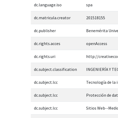
dc.language.iso
spa
dc.matricula.creator
201518155
dc.publisher
Benemérita Unive
dc.rights.acces
openAccess
dc.rights.uri
http://creativec
dc.subject.classification
INGENIERÍA Y T
dc.subject.lcc
Tecnología de la
dc.subject.lcc
Protección de da
dc.subject.lcc
Sitios Web--Medid