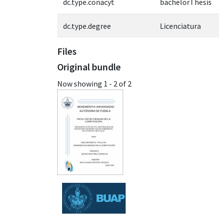
dc.type.conacyt
bachelorThesis
dc.type.degree
Licenciatura
Files
Original bundle
Now showing
1 - 2 of 2