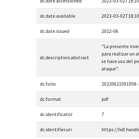
dc.date.accessioned
2023-03-02T18:10
dc.date.available
2023-03-02T18:10
dc.date.issued
2022-06
"La presente inve
para realizar un 
dc.description.abstract
se hace uso del p
ataque".
dc.folio
20220621091058-
dc.format
pdf
dc.identificator
7
dc.identifier.uri
https://hdl.handl