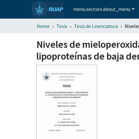
menu.section.about_menu
Home
Tesis
Tesis de Licenciatura
Niveles de mieloperoxida
lipoproteínas de baja d