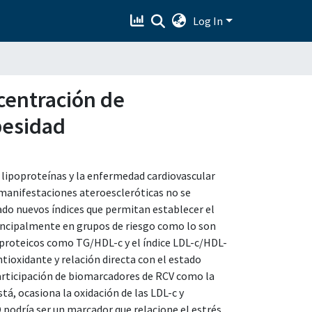
Log In
ncentración de
besidad
 lipoproteínas y la enfermedad cardiovascular
 manifestaciones ateroescleróticas no se
ado nuevos índices que permitan establecer el
rincipalmente en grupos de riesgo como lo son
oproteicos como TG/HDL-c y el índice LDL-c/HDL-
tioxidante y relación directa con el estado
participación de biomarcadores de RCV como la
á, ocasiona la oxidación de las LDL-c y
O podría ser un marcador que relacione el estrés