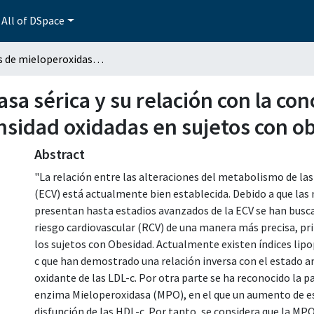
All of DSpace
Niveles de mieloperoxidasa sérica y su relación con la concentración de lipoproteínas de baja densidad oxidadas en sujetos con obesidad
sa sérica y su relación con la co
ensidad oxidadas en sujetos con o
Abstract
"La relación entre las alteraciones del metabolismo de las
(ECV) está actualmente bien establecida. Debido a que las
presentan hasta estadios avanzados de la ECV se han busc
riesgo cardiovascular (RCV) de una manera más precisa, p
los sujetos con Obesidad. Actualmente existen índices lip
c que han demostrado una relación inversa con el estado an
oxidante de las LDL-c. Por otra parte se ha reconocido la 
enzima Mieloperoxidasa (MPO), en el que un aumento de est
disfunción de las HDL-c. Por tanto, se considera que la MP