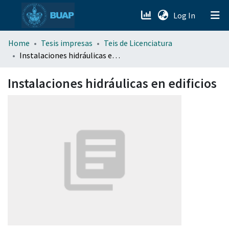
(current)
Log In
menu.section.about_menu
Home
Tesis impresas
Teis de Licenciatura
Instalaciones hidráulicas en edificios
All of DSpace
Instalaciones hidráulicas en edificios