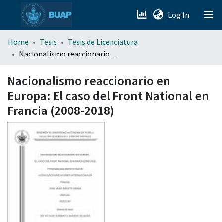
(current)
Log In
menu.section.about_menu
Home
Tesis
Tesis de Licenciatura
Nacionalismo reaccionario en Europa: El caso del Front National en Francia (2008-2018)
All of DSpace
Nacionalismo reaccionario en
Europa: El caso del Front National en
Francia (2008-2018)