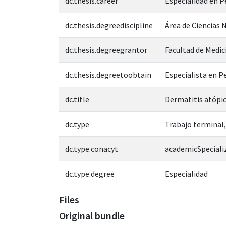
dc.thesis.career
Especialidad en P
dc.thesis.degreediscipline
Área de Ciencias N
dc.thesis.degreegrantor
Facultad de Medic
dc.thesis.degreetoobtain
Especialista en P
dc.title
Dermatitis atópic
dc.type
Trabajo terminal,
dc.type.conacyt
academicSpeciali
dc.type.degree
Especialidad
Files
Original bundle