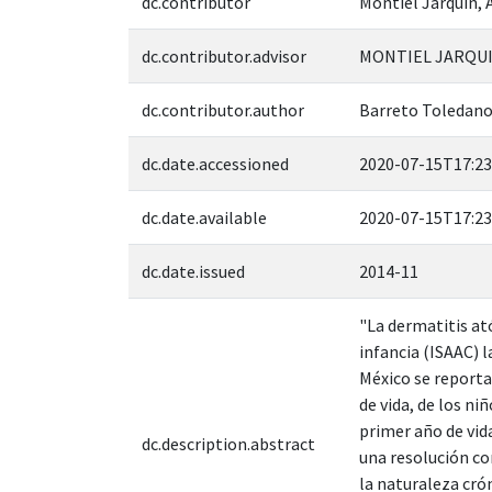
dc.contributor
Montiel Jarquín, 
dc.contributor.advisor
MONTIEL JARQUIN
dc.contributor.author
Barreto Toledano
dc.date.accessioned
2020-07-15T17:23
dc.date.available
2020-07-15T17:23
dc.date.issued
2014-11
"La dermatitis at
infancia (ISAAC) 
México se reporta
de vida, de los ni
primer año de vid
dc.description.abstract
una resolución com
la naturaleza cró