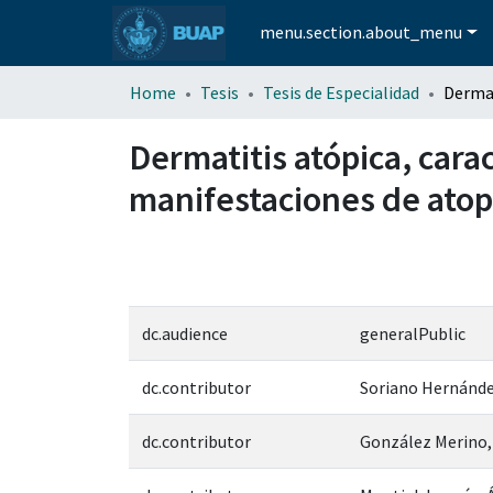
menu.section.about_menu
Home
Tesis
Tesis de Especialidad
Dermatitis atópica, carac
manifestaciones de atop
dc.audience
generalPublic
dc.contributor
Soriano Hernández
dc.contributor
González Merino,