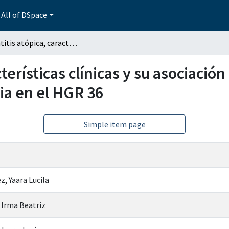
All of DSpace
Dermatitis atópica, características clínicas y su asociación con otras manifestaciones de atopia en el HGR 36
terísticas clínicas y su asociación
ia en el HGR 36
Simple item page
, Yaara Lucila
 Irma Beatriz