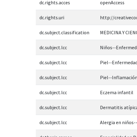
dc.rights.acces
openAccess
dc.rights.uri
http://creativec
dc.subject.classification
MEDICINA Y CIEN
dc.subject.lcc
Niños--Enfermed
dc.subject.lcc
Piel--Enfermeda
dc.subject.lcc
Piel--Inflamació
dc.subject.lcc
Eczema infantil
dc.subject.lcc
Dermatitis atípi
dc.subject.lcc
Alergia en niños-