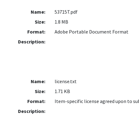
Name:
53715T.pdf
Size:
1.8 MB
Format:
Adobe Portable Document Format
Description:
Name:
license.txt
Size:
1.71 KB
Format:
Item-specific license agreed upon to s
Description: