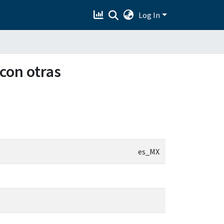
Log In
 con otras
es_MX