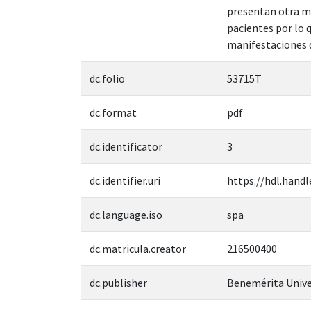
presentan otra ma
pacientes por lo 
manifestaciones d
dc.folio
53715T
dc.format
pdf
dc.identificator
3
dc.identifier.uri
https://hdl.handl
dc.language.iso
spa
dc.matricula.creator
216500400
dc.publisher
Benemérita Unive