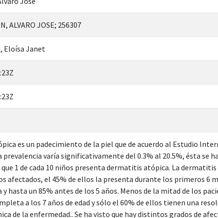
Álvaro José
, ALVARO JOSE; 256307
, Eloísa Janet
:23Z
:23Z
ópica es un padecimiento de la piel que de acuerdo al Estudio Inter
la prevalencia varía significativamente del 0.3% al 20.5%, ésta se
 que 1 de cada 10 niños presenta dermatitis atópica. La dermatitis 
ños afectados, el 45% de ellos la presenta durante los primeros 6 m
a y hasta un 85% antes de los 5 años. Menos de la mitad de los pac
pleta a los 7 años de edad y sólo el 60% de ellos tienen una resolu
nica de la enfermedad.. Se ha visto que hay distintos grados de af