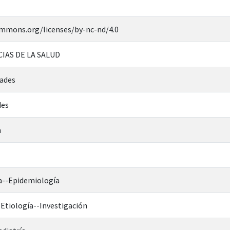
ommons.org/licenses/by-nc-nd/4.0
CIAS DE LA SALUD
ades
des
n
ca--Epidemiología
-Etiología--Investigación