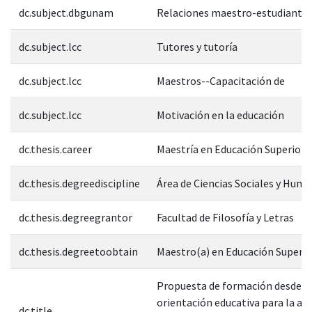
dc.subject.dbgunam
Relaciones maestro-estudiante
dc.subject.lcc
Tutores y tutoría
dc.subject.lcc
Maestros--Capacitación de
dc.subject.lcc
Motivación en la educación
dc.thesis.career
Maestría en Educación Superior
dc.thesis.degreediscipline
Área de Ciencias Sociales y Hum
dc.thesis.degreegrantor
Facultad de Filosofía y Letras
dc.thesis.degreetoobtain
Maestro(a) en Educación Superio
Propuesta de formación desde l
orientación educativa para la ac
dc.title