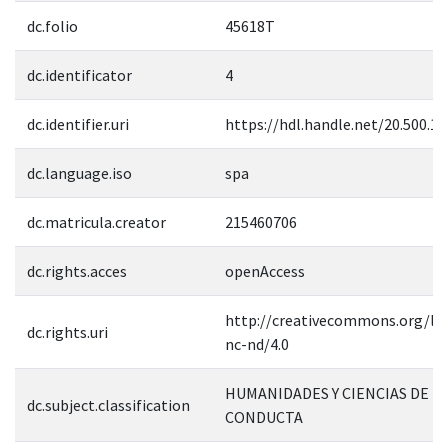
dc.folio
45618T
dc.identificator
4
dc.identifier.uri
https://hdl.handle.net/20.500.1
dc.language.iso
spa
dc.matricula.creator
215460706
dc.rights.acces
openAccess
http://creativecommons.org/lic
dc.rights.uri
nc-nd/4.0
HUMANIDADES Y CIENCIAS DE L
dc.subject.classification
CONDUCTA