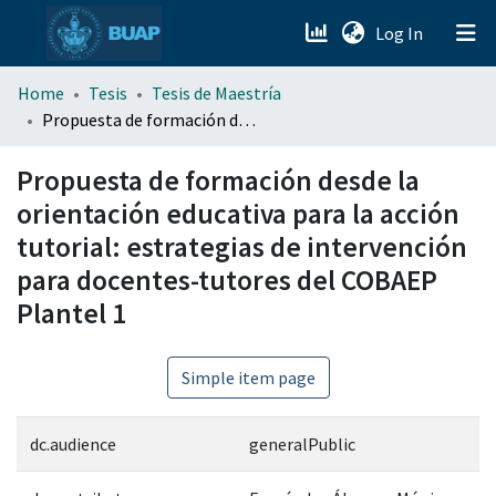
(current)
Log In
menu.section.about_menu
Home
Tesis
Tesis de Maestría
Propuesta de formación desde la orientación educativa para la acción tutorial: estrategias de intervención para docentes-tutores del COBAEP Plantel 1
All of DSpace
Propuesta de formación desde la
orientación educativa para la acción
tutorial: estrategias de intervención
para docentes-tutores del COBAEP
Plantel 1
Simple item page
dc.audience
generalPublic