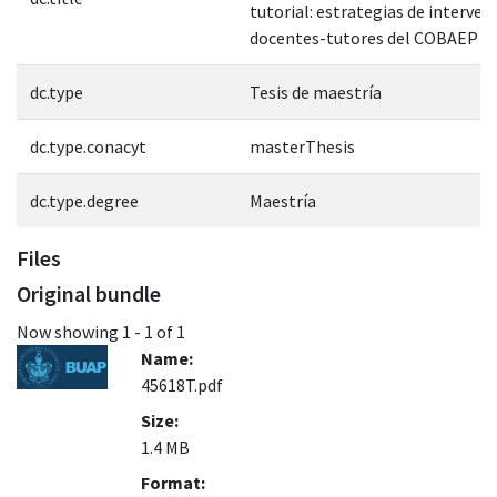
tutorial: estrategias de interven
docentes-tutores del COBAEP Pl
dc.type
Tesis de maestría
dc.type.conacyt
masterThesis
dc.type.degree
Maestría
Files
Original bundle
Now showing
1 - 1 of 1
Name:
45618T.pdf
Size:
1.4 MB
Format: