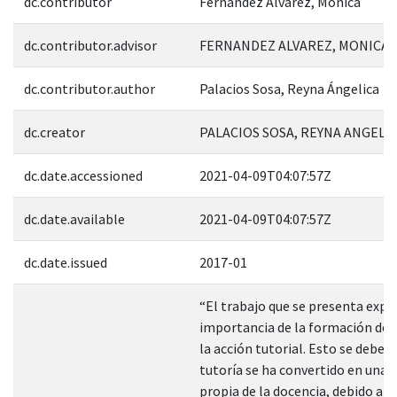
dc.contributor
Fernández Álvarez, Mónica
dc.contributor.advisor
FERNANDEZ ALVAREZ, MONICA; 
dc.contributor.author
Palacios Sosa, Reyna Ángelica
dc.creator
PALACIOS SOSA, REYNA ANGELIC
dc.date.accessioned
2021-04-09T04:07:57Z
dc.date.available
2021-04-09T04:07:57Z
dc.date.issued
2017-01
“El trabajo que se presenta expo
importancia de la formación do
la acción tutorial. Esto se debe a
tutoría se ha convertido en una 
propia de la docencia, debido a es