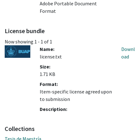
Adobe Portable Document
Format
License bundle
Now showing
1 - 1 of 1
Name:
Downl
license.txt
oad
Size:
1.71 KB
Format:
Item-specific license agreed upon
to submission
Description:
Collections
Tesis de Maestría