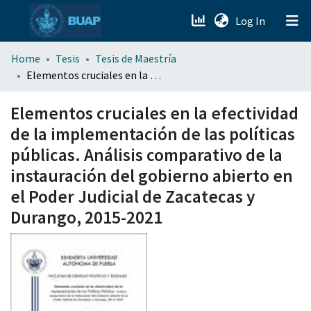
(current)
Log In
menu.section.about_menu
Home
Tesis
Tesis de Maestría
Elementos cruciales en la efectividad de la implementación de las políticas públicas. Análisis comparativo de la instauración del gobierno abierto en el Poder Judicial de Zacatecas y Durango, 2015-2021
All of DSpace
Elementos cruciales en la efectividad
de la implementación de las políticas
públicas. Análisis comparativo de la
instauración del gobierno abierto en
el Poder Judicial de Zacatecas y
Durango, 2015-2021