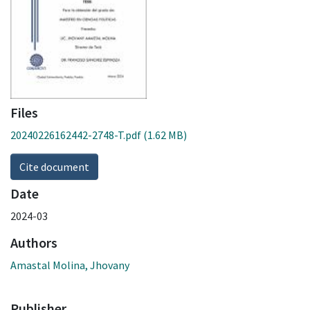
Files
20240226162442-2748-T.pdf
(1.62 MB)
Cite document
Date
2024-03
Authors
Amastal Molina, Jhovany
Publisher