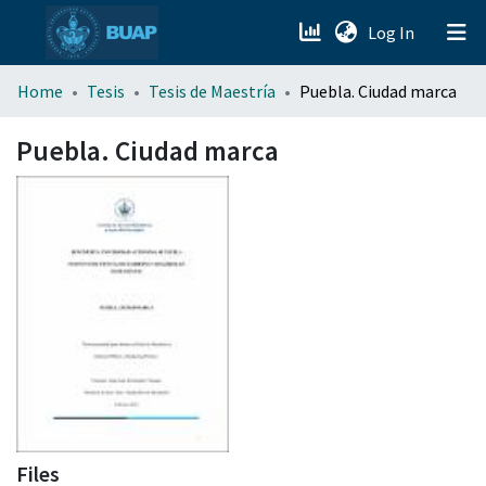
(current)
Log In
menu.section.about_menu
Home
Tesis
Tesis de Maestría
Puebla. Ciudad marca
All of DSpace
Puebla. Ciudad marca
Files