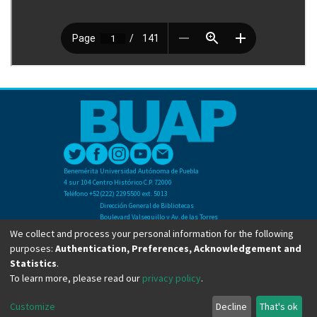
Benemérita Universidad Autónoma de Puebla
4 sur 104 Centro Histórico C.P. 72000
Teléfono +52(222) 2295500 ext. 5013
Dirección General de Bibliotecas
Boulevard Valsequillo y Av. de las Torres
Ciudad Universitaria. Col. San Manuel
We collect and process your personal information for the following
C.P. 72570
purposes:
Authentication, Preferences, Acknowledgement and
Teléfono +52 (222) 2295500 Ext 2901
Statistics
.
To learn more, please read our
privacy policy
.
Copyright © Dirección General de Bibliotecas - BUAP 2024. All right reserved.
Customize
Decline
That's ok