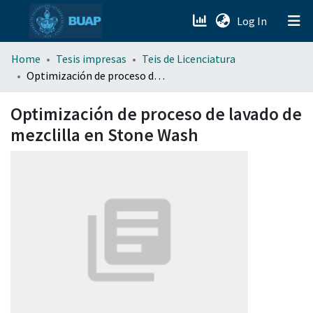
(current)
Log In
menu.section.about_menu
Home
Tesis impresas
Teis de Licenciatura
Optimización de proceso de lavado de mezclilla en Stone Wash
All of DSpace
Optimización de proceso de lavado de
mezclilla en Stone Wash