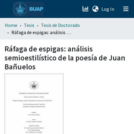
(current)
Log In
menu.section.about_menu
Home
Tesis
Tesis de Doctorado
Ráfaga de espigas: análisis semioestilístico de la poesía de Juan Bañuelos
All of DSpace
Ráfaga de espigas: análisis
semioestilístico de la poesía de Juan
Bañuelos