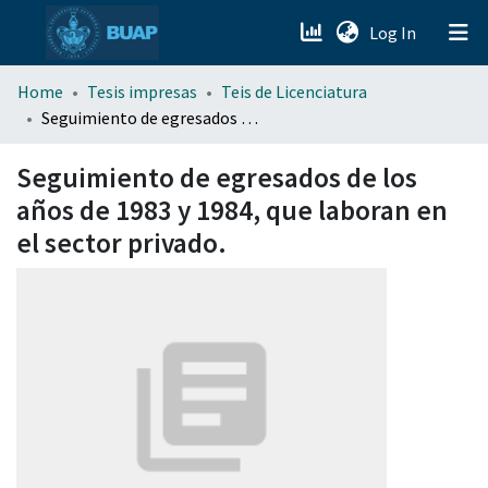
(current)
Log In
menu.section.about_menu
Home
Tesis impresas
Teis de Licenciatura
Seguimiento de egresados de los años de 1983 y 1984, que laboran en el sector privado.
All of DSpace
Seguimiento de egresados de los
años de 1983 y 1984, que laboran en
el sector privado.