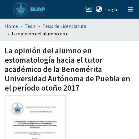
(current)
Log In
menu.section.about_menu
Home
Tesis
Tesis de Licenciatura
La opinión del alumno en estomatología hacia el tutor académico de la Benemérita Universidad Autónoma de Puebla en el período otoño 2017
All of DSpace
La opinión del alumno en
estomatología hacia el tutor
académico de la Benemérita
Universidad Autónoma de Puebla en
el período otoño 2017