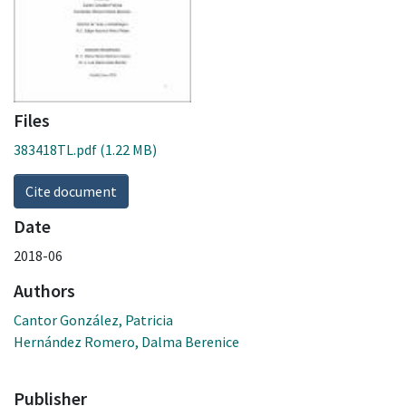
Files
383418TL.pdf
(1.22 MB)
Cite document
Date
2018-06
Authors
Cantor González, Patricia
Hernández Romero, Dalma Berenice
Publisher