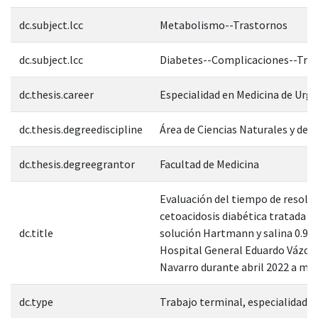
dc.subject.lcc
Metabolismo--Trastornos
dc.subject.lcc
Diabetes--Complicaciones--Tra
dc.thesis.career
Especialidad en Medicina de Urg
dc.thesis.degreediscipline
Área de Ciencias Naturales y de l
dc.thesis.degreegrantor
Facultad de Medicina
Evaluación del tiempo de resolu
cetoacidosis diabética tratada c
dc.title
solución Hartmann y salina 0.9%
Hospital General Eduardo Vázqu
Navarro durante abril 2022 a ma
dc.type
Trabajo terminal, especialidad