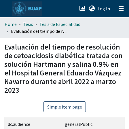
(current)
Log In
menu.section.about_menu
Home
Tesis
Tesis de Especialidad
Evaluación del tiempo de resolución de cetoacidosis diabética tratada con solución Hartmann y salina 0.9% en el Hospital General Eduardo Vázquez Navarro durante abril 2022 a marzo 2023
All of DSpace
Evaluación del tiempo de resolución
de cetoacidosis diabética tratada con
solución Hartmann y salina 0.9% en
el Hospital General Eduardo Vázquez
Navarro durante abril 2022 a marzo
2023
Simple item page
dc.audience
generalPublic