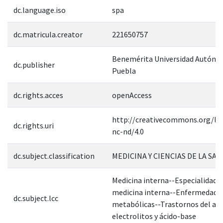
dc.language.iso
spa
dc.matricula.creator
221650757
Benemérita Universidad Autóno
dc.publisher
Puebla
dc.rights.acces
openAccess
http://creativecommons.org/lic
dc.rights.uri
nc-nd/4.0
dc.subject.classification
MEDICINA Y CIENCIAS DE LA SAL
Medicina interna--Especialidade
medicina interna--Enfermedade
dc.subject.lcc
metabólicas--Trastornos del ag
electrolitos y ácido-base