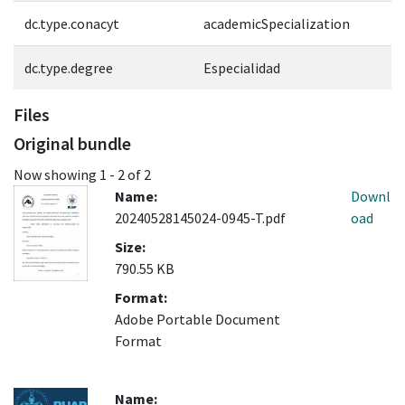
dc.type.conacyt
academicSpecialization
dc.type.degree
Especialidad
Files
Original bundle
Now showing
1 - 2 of 2
Name:
Downl
20240528145024-0945-T.pdf
oad
Size:
790.55 KB
Format:
Adobe Portable Document
Format
Name: