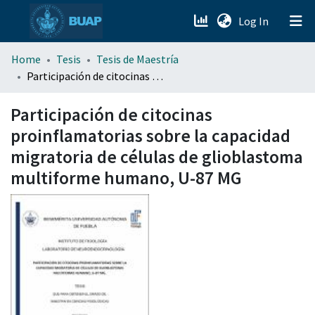
(current)
Log In
menu.section.about_menu
Home
Tesis
Tesis de Maestría
Participación de citocinas proinflamatorias sobre la capacidad migratoria de células de glioblastoma multiforme humano, U-87 MG
All of DSpace
Participación de citocinas
proinflamatorias sobre la capacidad
migratoria de células de glioblastoma
multiforme humano, U-87 MG