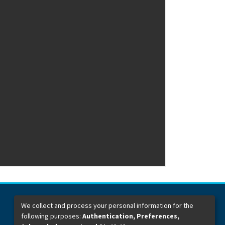
We collect and process your personal information for the
following purposes:
Authentication, Preferences,
Dirección General de Bibliotecas
Boulevard Valsequillo y Av. de las Torres