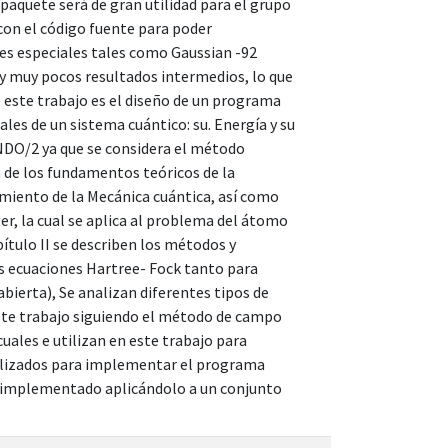
aquete será de gran utilidad para el grupo
 con el código fuente para poder
es especiales tales como Gaussian -92
y muy pocos resultados intermedios, lo que
e este trabajo es el diseño de un programa
s de un sistema cuántico: su. Energía y su
CNDO/2 ya que se considera el método
ón de los fundamentos teóricos de la
imiento de la Mecánica cuántica, así como
r, la cual se aplica al problema del átomo
pítulo II se describen los métodos y
as ecuaciones Hartree- Fock tanto para
bierta), Se analizan diferentes tipos de
ste trabajo siguiendo el método de campo
cuales e utilizan en este trabajo para
utilizados para implementar el programa
a implementado aplicándolo a un conjunto