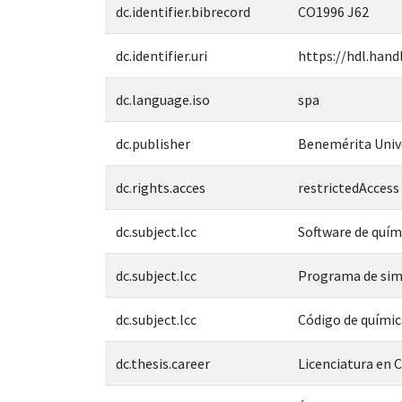
dc.identifier.bibrecord
CO1996 J62
dc.identifier.uri
https://hdl.hand
dc.language.iso
spa
dc.publisher
Benemérita Univ
dc.rights.acces
restrictedAccess
dc.subject.lcc
Software de quí
dc.subject.lcc
Programa de sim
dc.subject.lcc
Código de químic
dc.thesis.career
Licenciatura en 