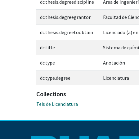
dc.thesis.degreediscipline
Área de Ingenierí
dc.thesis.degreegrantor
Facultad de Cien
dc.thesis.degreetoobtain
Licenciado (a) e
dc.title
Sistema de quím
dc.type
Anotación
dc.type.degree
Licenciatura
Collections
Teis de Licenciatura