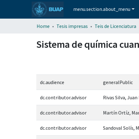
menu.section.about_menu
Home
Tesis impresas
Teis de Licenciatura
Sistema de química cua
dc.audience
generalPublic
dc.contributor.advisor
Rivas Silva, Juan
dc.contributor.advisor
Martín Ortíz, Ma
dc.contributor.advisor
Sandoval Solís, 