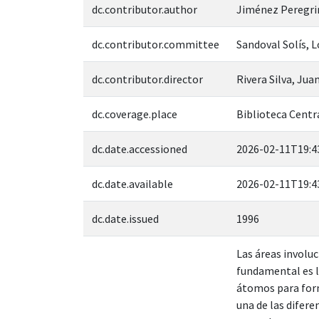
dc.contributor.author
Jiménez Peregrin
dc.contributor.committee
Sandoval Solís, 
dc.contributor.director
Rivera Silva, Jua
dc.coverage.place
Biblioteca Centra
dc.date.accessioned
2026-02-11T19:4
dc.date.available
2026-02-11T19:4
dc.date.issued
1996
Las áreas involuc
fundamental es l
átomos para form
una de las difere