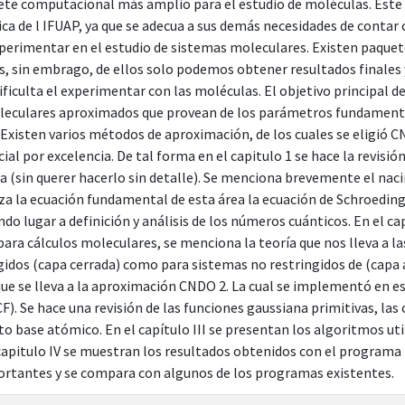
ete computacional más amplio para el estudio de moléculas. Este p
ca de l IFUAP, ya que se adecua a sus demás necesidades de contar
perimentar en el estudio de sistemas moleculares. Existen paquet
, sin embrago, de ellos solo podemos obtener resultados finales 
ficulta el experimentar con las moléculas. El objetivo principal d
leculares aproximados que provean de los parámetros fundamentale
 Existen varios métodos de aproximación, de los cuales se eligió 
ial por excelencia. De tal forma en el capitulo 1 se hace la revisi
a (sin querer hacerlo sin detalle). Se menciona brevemente el nac
za la ecuación fundamental de esta área la ecuación de Schroedinge
do lugar a definición y análisis de los números cuánticos. En el ca
ara cálculos moleculares, se menciona la teoría que nos lleva a l
gidos (capa cerrada) como para sistemas no restringidos de (capa a
 se lleva a la aproximación CNDO 2. La cual se implementó en e
F). Se hace una revisión de las funciones gaussiana primitivas, las 
to base atómico. En el capítulo III se presentan los algoritmos 
 capitulo IV se muestran los resultados obtenidos con el program
rtantes y se compara con algunos de los programas existentes.