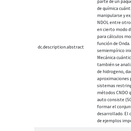
parte de un paqu
de química cuánti
manipularse y ex
NDOL entre otros
en cierto modo di
para cálculos mo
función de Onda.
dc.description.abstract
semiempírico inic
Mecánica cuántic
también se anali
de hidrogeno, dan
aproximaciones p
sistemas restrin
métodos CNDO que
auto consiste (SC
formar el conjun
desarrollado. El
de ejemplos impo