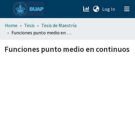
(current)
Log In
menu.section.about_menu
Home
Tesis
Tesis de Maestría
Funciones punto medio en continuos
All of DSpace
Funciones punto medio en continuos