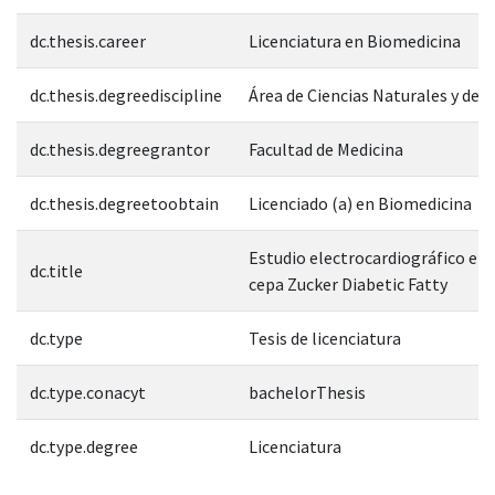
dc.thesis.career
Licenciatura en Biomedicina
dc.thesis.degreediscipline
Área de Ciencias Naturales y de l
dc.thesis.degreegrantor
Facultad de Medicina
dc.thesis.degreetoobtain
Licenciado (a) en Biomedicina
Estudio electrocardiográfico en r
dc.title
cepa Zucker Diabetic Fatty
dc.type
Tesis de licenciatura
dc.type.conacyt
bachelorThesis
dc.type.degree
Licenciatura