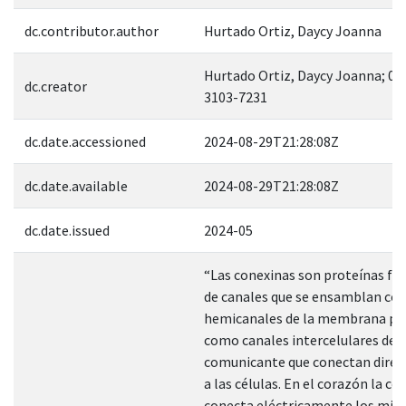
dc.contributor.author
Hurtado Ortiz, Daycy Joanna
Hurtado Ortiz, Daycy Joanna; 00
dc.creator
3103-7231
dc.date.accessioned
2024-08-29T21:28:08Z
dc.date.available
2024-08-29T21:28:08Z
dc.date.issued
2024-05
“Las conexinas son proteínas f
de canales que se ensamblan c
hemicanales de la membrana pl
como canales intercelulares de 
comunicante que conectan dire
a las células. En el corazón la co
conecta eléctricamente los mioc