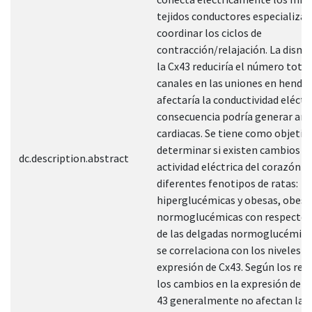
tejidos conductores especializa
coordinar los ciclos de
contracción/relajación. La dismi
la Cx43 reduciría el número total
canales en las uniones en hendid
afectaría la conductividad eléctri
consecuencia podría generar arr
cardiacas. Se tiene como objetiv
determinar si existen cambios en
dc.description.abstract
actividad eléctrica del corazón e
diferentes fenotipos de ratas:
hiperglucémicas y obesas, obesa
normoglucémicas con respecto 
de las delgadas normoglucémicas
se correlaciona con los niveles d
expresión de Cx43. Según los res
los cambios en la expresión de l
43 generalmente no afectan la a