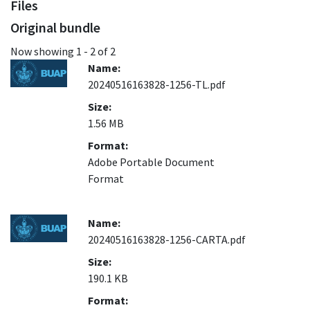
Files
Original bundle
Now showing
1 - 2 of 2
Name:
20240516163828-1256-TL.pdf
Size:
1.56 MB
Format:
Adobe Portable Document
Format
Name:
20240516163828-1256-CARTA.pdf
Size:
190.1 KB
Format: