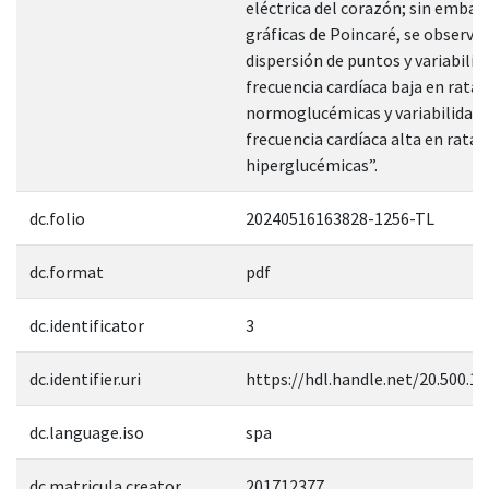
eléctrica del corazón; sin embarg
gráficas de Poincaré, se observó
dispersión de puntos y variabilid
frecuencia cardíaca baja en ratas
normoglucémicas y variabilidad 
frecuencia cardíaca alta en ratas
hiperglucémicas”.
dc.folio
20240516163828-1256-TL
dc.format
pdf
dc.identificator
3
dc.identifier.uri
https://hdl.handle.net/20.500.1
dc.language.iso
spa
dc.matricula.creator
201712377