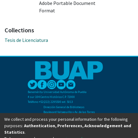
Adobe Portable Document
Format
Collections
Tesis de Licenciatura
Benemérita Universidad Autónoma de Puebla
4 sur 104 Centro Histórico C.P. 72000
Teléfono +52(222) 2295500 ext. 5013
Dirección General de Bibliotecas
Boulevard Valsequillo y Av. de las Torres
Ciudad Universitaria. Col. San Manuel
We collect and process your personal information for the following
C.P. 72570
purposes:
Authentication, Preferences, Acknowledgement and
Teléfono +52 (222) 2295500 Ext 2901
Statistics
.