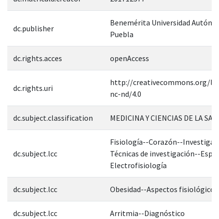
Benemérita Universidad Autóno
dc.publisher
Puebla
dc.rights.acces
openAccess
http://creativecommons.org/lic
dc.rights.uri
nc-nd/4.0
dc.subject.classification
MEDICINA Y CIENCIAS DE LA SAL
Fisiología--Corazón--Investigac
dc.subject.lcc
Técnicas de investigación--Espec
Electrofisiología
dc.subject.lcc
Obesidad--Aspectos fisiológicos
dc.subject.lcc
Arritmia--Diagnóstico