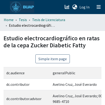
(current)
Log In
menu.section.about_menu
Home
Tesis
Tesis de Licenciatura
Estudio electrocardiográfico en ratas de la cepa Zucker Diabetic Fatty
All of DSpace
Estudio electrocardiográfico en ratas
de la cepa Zucker Diabetic Fatty
Simple item page
dc.audience
generalPublic
dc.contributor
Avelino Cruz, José Everardo
Avelino Cruz, José Everardo; 000
dc.contributor.advisor
9685-4710