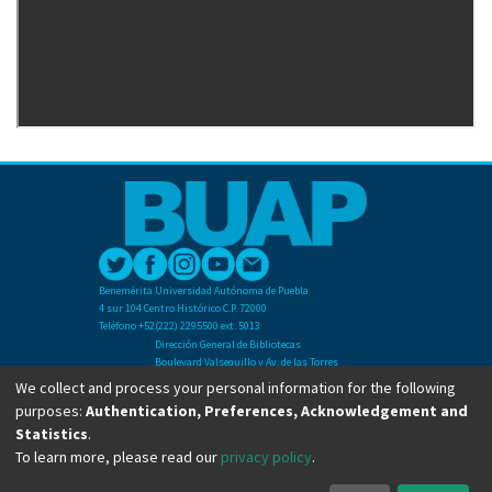
Benemérita Universidad Autónoma de Puebla
4 sur 104 Centro Histórico C.P. 72000
Teléfono +52(222) 2295500 ext. 5013
Dirección General de Bibliotecas
Boulevard Valsequillo y Av. de las Torres
Ciudad Universitaria. Col. San Manuel
We collect and process your personal information for the following
C.P. 72570
purposes:
Authentication, Preferences, Acknowledgement and
Teléfono +52 (222) 2295500 Ext 2901
Statistics
.
To learn more, please read our
privacy policy
.