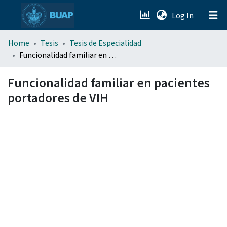
(current)
Log In
menu.section.about_menu
Home
Tesis
Tesis de Especialidad
Funcionalidad familiar en pacientes portadores de VIH
All of DSpace
Funcionalidad familiar en pacientes
portadores de VIH