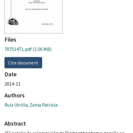
Files
707514TL.pdf
(1.56 MB)
Cite document
Date
2014-11
Authors
Ruiz Utrilla, Zenia Patricia
Abstract
"El patrón de colonización de Digitonthophagus gazella en