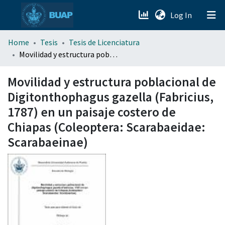
(current)
Log In
menu.section.about_menu
Home
Tesis
Tesis de Licenciatura
Movilidad y estructura poblacional de Digitonthophagus gazella (Fabricius, 1787) en un paisaje costero de Chiapas (Coleoptera: Scarabaeidae: Scarabaeinae)
All of DSpace
Movilidad y estructura poblacional de
Digitonthophagus gazella (Fabricius,
1787) en un paisaje costero de
Chiapas (Coleoptera: Scarabaeidae:
Scarabaeinae)