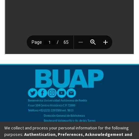
Benemérita Universidad Autónoma de Puebla
4 sur 104 Centro Histórico C.P. 72000
Teléfono +52(222) 2295500 ext. 5013
Dirección General de Bibliotecas
Boulevard Valsequillo y Av. de las Torres
Ciudad Universitaria. Col. San Manuel
We collect and process your personal information for the following
C.P. 72570
purposes:
Authentication, Preferences, Acknowledgement and
Teléfono +52 (222) 2295500 Ext 2901