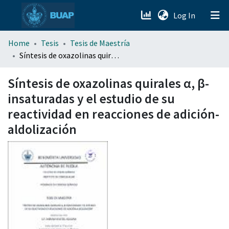
(current)
Log In
menu.section.about_menu
Home
Tesis
Tesis de Maestría
Síntesis de oxazolinas quirales α, β-insaturadas y el estudio de su reactividad en reacciones de adición-aldolización
All of DSpace
Síntesis de oxazolinas quirales α, β-
insaturadas y el estudio de su
reactividad en reacciones de adición-
aldolización