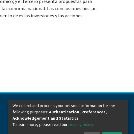
nómico; y el tercero presenta propuestas para
er la economía nacional. Las conclusiones buscan
iento de estas inversiones y las acciones
We collect and process your personal information for the
following purposes:
Authentication, Preferences,
Dirección General de Bibliotecas
Boulevard Valsequillo y Av. de las Torres
Acknowledgement and Statistics
.
Ciudad Universitaria. Col. San Manuel
To learn more, please read our
privacy policy
.
C.P. 72570
Teléfono +52 (222) 2295500 Ext 2901