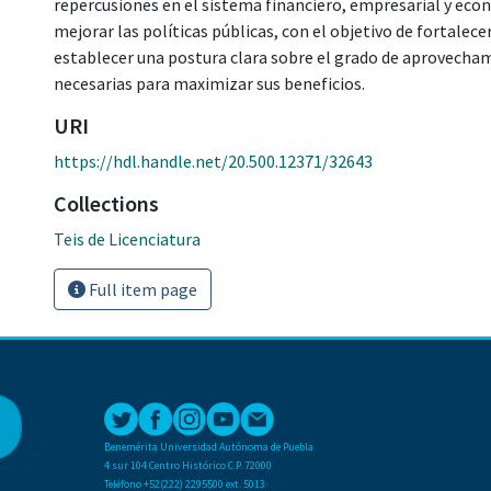
repercusiones en el sistema financiero, empresarial y eco
mejorar las políticas públicas, con el objetivo de fortalec
establecer una postura clara sobre el grado de aprovecham
necesarias para maximizar sus beneficios.
URI
https://hdl.handle.net/20.500.12371/32643
Collections
Teis de Licenciatura
Full item page
Benemérita Universidad Autónoma de Puebla
4 sur 104 Centro Histórico C.P. 72000
Teléfono +52(222) 2295500 ext. 5013