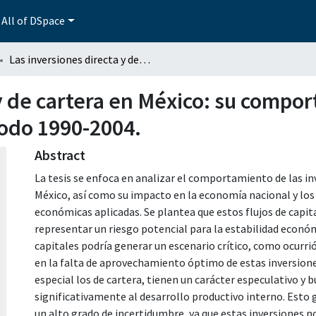
All of DSpace
Las inversiones directa y de cartera en México: su comportamiento y repercusiones en el período 1990-2004.
y de cartera en México: su compo
íodo 1990-2004.
Abstract
La tesis se enfoca en analizar el comportamiento de las inv
México, así como su impacto en la economía nacional y los 
económicas aplicadas. Se plantea que estos flujos de capit
representar un riesgo potencial para la estabilidad económi
capitales podría generar un escenario crítico, como ocurrió
en la falta de aprovechamiento óptimo de estas inversiones
especial los de cartera, tienen un carácter especulativo y 
significativamente al desarrollo productivo interno. Esto
un alto grado de incertidumbre, ya que estas inversiones 