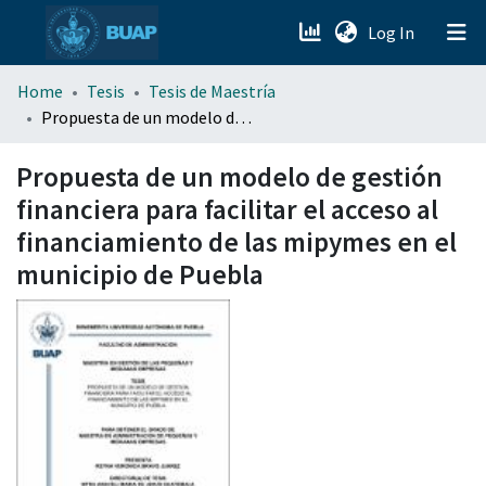
(current)
Log In
menu.section.about_menu
Home
Tesis
Tesis de Maestría
Propuesta de un modelo de gestión financiera para facilitar el acceso al financiamiento de las mipymes en el municipio de Puebla
All of DSpace
Propuesta de un modelo de gestión
financiera para facilitar el acceso al
financiamiento de las mipymes en el
municipio de Puebla