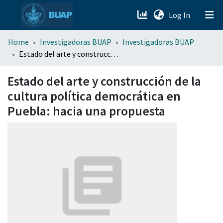
(current)
Log In
menu.section.about_menu
Home
Investigadoras BUAP
Investigadoras BUAP
Estado del arte y construcción de la cultura política democrática en Puebla: hacia una propuesta
All of DSpace
Estado del arte y construcción de la
cultura política democrática en
Puebla: hacia una propuesta